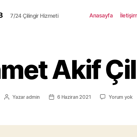
8
Anasayfa
İletişi
7/24 Çilingir Hizmeti
et Akif Çil
M
Yazar
admin
6 Haziran 2021
Yorum yok
Yazının
Yazı
Ak
yazarı
tarihi
Çi