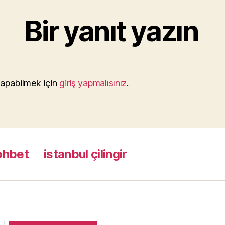
Bir yanıt yazın
apabilmek için
giriş yapmalısınız
.
ohbet
istanbul çilingir