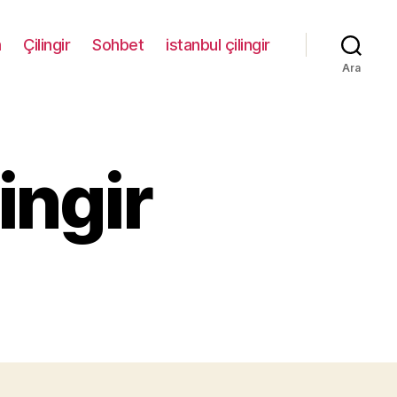
m
Çilingir
Sohbet
istanbul çilingir
Ara
ingir
ehmet
if
lingir