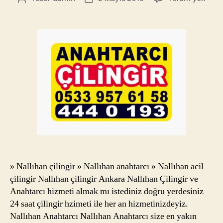
Çilin
yazarı
tarihi
Numa
053
957
6158
Nallı
Anah
» Nallıhan çilingir » Nallıhan anahtarcı » Nallıhan acil
çilingir Nallıhan çilingir Ankara Nallıhan Çilingir ve
Anahtarcı hizmeti almak mı istediniz doğru yerdesiniz
24 saat çilingir hzimeti ile her an hizmetinizdeyiz.
Nallıhan Anahtarcı Nallıhan Anahtarcı size en yakın