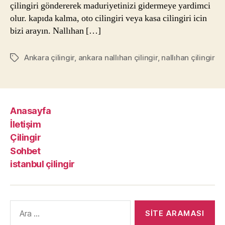
çilingiri göndererek maduriyetinizi gidermeye yardimci
olur. kapıda kalma, oto cilingiri veya kasa cilingiri icin
bizi arayın. Nallıhan […]
Ankara çilingir
,
ankara nallıhan çilingir
,
nallıhan çilingir
Etiketler
Anasayfa
İletişim
Çilingir
Sohbet
istanbul çilingir
Arama
yap: