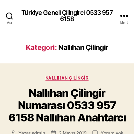
Türkiye Geneli Çilingirci 0533 957
6158
Ara
Menü
Kategori:
Nallıhan Çilingir
Kategoriler
NALLIHAN ÇILINGIR
Nallıhan Çilingir
Numarası 0533 957
6158 Nallıhan Anahtarcı
Nallı
Yazar
admin
2 Mayıs 2019
Yorum yok
Yazının
Yazı