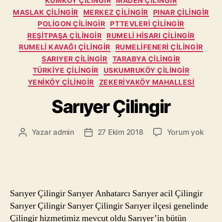
KUMKÖY ÇILINGIR
MADEN ÇILINGIR
MASLAK ÇILINGIR
MERKEZ ÇILINGIR
PINAR ÇILINGIR
POLIGON ÇILINGIR
PTTEVLERI ÇILINGIR
REŞITPAŞA ÇILINGIR
RUMELI HISARI ÇILINGIR
RUMELI KAVAĞI ÇILINGIR
RUMELIFENERI ÇILINGIR
SARIYER ÇILINGIR
TARABYA ÇILINGIR
TÜRKIYE ÇILINGIR
USKUMRUKÖY ÇILINGIR
YENIKÖY ÇILINGIR
ZEKERIYAKÖY MAHALLESI
Sarıyer Çilingir
Sarıy
Yazar
admin
27 Ekim 2018
Yorum yok
Yazının
Yazı
Çiling
yazarı
tarihi
Sarıyer Çilingir Sarıyer Anhatarcı Sarıyer acil Çilingir
Sarıyer Çilingir Sarıyer Çilingir Sarıyer ilçesi genelinde
Çilingir hizmetimiz mevcut oldu Sarıyer’in bütün