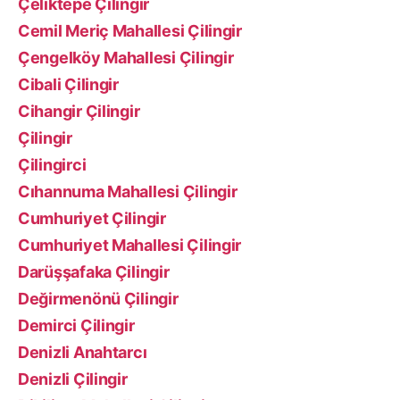
Çeliktepe Çilingir
Cemil Meriç Mahallesi Çilingir
Çengelköy Mahallesi Çilingir
Cibali Çilingir
Cihangir Çilingir
Çilingir
Çilingirci
Cıhannuma Mahallesi Çilingir
Cumhuriyet Çilingir
Cumhuriyet Mahallesi Çilingir
Darüşşafaka Çilingir
Değirmenönü Çilingir
Demirci Çilingir
Denizli Anahtarcı
Denizli Çilingir