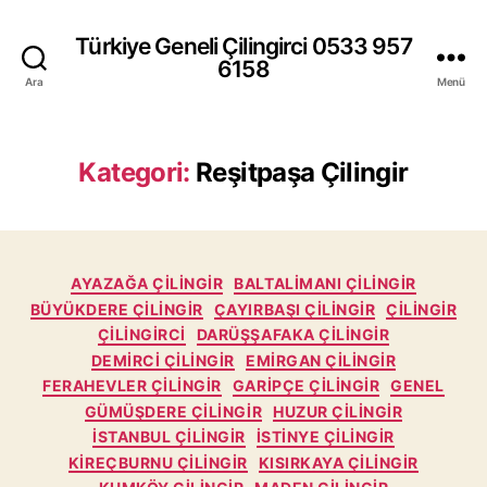
Türkiye Geneli Çilingirci 0533 957
6158
Ara
Menü
Kategori:
Reşitpaşa Çilingir
Kategoriler
AYAZAĞA ÇILINGIR
BALTALIMANI ÇILINGIR
BÜYÜKDERE ÇILINGIR
ÇAYIRBAŞI ÇILINGIR
ÇILINGIR
ÇILINGIRCI
DARÜŞŞAFAKA ÇILINGIR
DEMIRCI ÇILINGIR
EMIRGAN ÇILINGIR
FERAHEVLER ÇILINGIR
GARIPÇE ÇILINGIR
GENEL
GÜMÜŞDERE ÇILINGIR
HUZUR ÇILINGIR
İSTANBUL ÇILINGIR
İSTINYE ÇILINGIR
KIREÇBURNU ÇILINGIR
KISIRKAYA ÇILINGIR