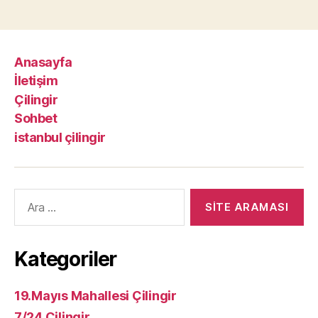
Anasayfa
İletişim
Çilingir
Sohbet
istanbul çilingir
Arama
yap:
Kategoriler
19.Mayıs Mahallesi Çilingir
7/24 Çilingir