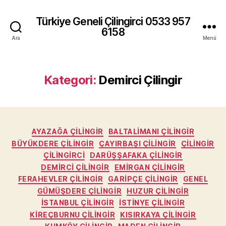
Türkiye Geneli Çilingirci 0533 957
6158
Ara
Menü
Kategori:
Demirci Çilingir
Kategoriler
AYAZAĞA ÇILINGIR
BALTALIMANI ÇILINGIR
BÜYÜKDERE ÇILINGIR
ÇAYIRBAŞI ÇILINGIR
ÇILINGIR
ÇILINGIRCI
DARÜŞŞAFAKA ÇILINGIR
DEMIRCI ÇILINGIR
EMIRGAN ÇILINGIR
FERAHEVLER ÇILINGIR
GARIPÇE ÇILINGIR
GENEL
GÜMÜŞDERE ÇILINGIR
HUZUR ÇILINGIR
İSTANBUL ÇILINGIR
İSTINYE ÇILINGIR
KIREÇBURNU ÇILINGIR
KISIRKAYA ÇILINGIR