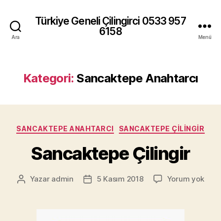
Türkiye Geneli Çilingirci 0533 957
6158
Ara
Menü
Kategori:
Sancaktepe Anahtarcı
Kategoriler
SANCAKTEPE ANAHTARCI
SANCAKTEPE ÇILINGIR
Sancaktepe Çilingir
Sanc
Yazar
admin
5 Kasım 2018
Yorum yok
Yazının
Yazı
Çilin
yazarı
tarihi