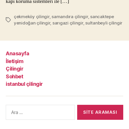
kapı koruma sistemleri ile […]
çekmeköy çilingir
,
samandıra çilingir
,
sancaktepe
Etiketler
yenidoğan çilingir
,
sarıgazi çilingir
,
sultanbeyli çilingir
Anasayfa
İletişim
Çilingir
Sohbet
istanbul çilingir
Arama
yap: