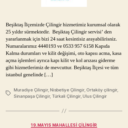
Beşiktaş İlçemizde Çilingir hizmetimiz kurumsal olarak
25 yıldır sürmektedir. Beşiktaş Çilingir servisi’ den
yararlanmak için bizi 24 saat kesintisiz arayabilirisniz.
Numaralarımız 4440193 ve 0533 957 6158 Kapıda
Kalma durumları ve kilit değişimi, oto kapısı acma, kasa
açma işlemleri ayrıca kapı kilit ve kol arızası giderme
gibi hizmetlerimiz de mevcuttur. Beşiktaş İlçesi ve tüm
istanbul genelinde […]
Muradiye Çilingir
,
Nisbetiye Çilingir
,
Ortaköy çilingir
,
Etiketler
Sinanpaşa Çilingir
,
Türkali Çilingir
,
Ulus Çilingir
Kategoriler
19.MAYIS MAHALLESI ÇILINGIR