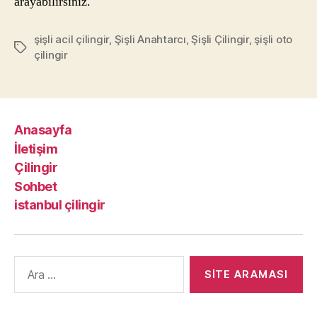
arayabilirsiniz.
şişli acil çilingir
,
Şişli Anahtarcı
,
Şişli Çilingir
,
şişli oto
Etiketler
çilingir
Anasayfa
İletişim
Çilingir
Sohbet
istanbul çilingir
Arama
yap: