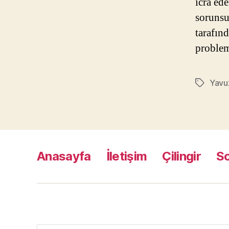
icra ed
sorunsu
tarafın
problem
Yavuz
Etiketler
Anasayfa
İletişim
Çilingir
S