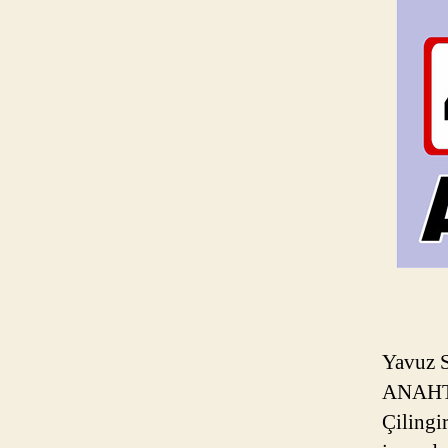
Yavuz 
ANAHTA
Çilingi