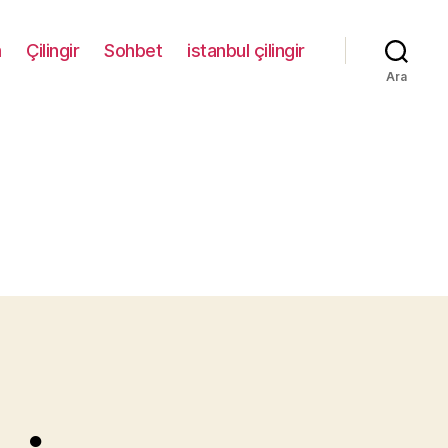
m
Çilingir
Sohbet
istanbul çilingir
Ara