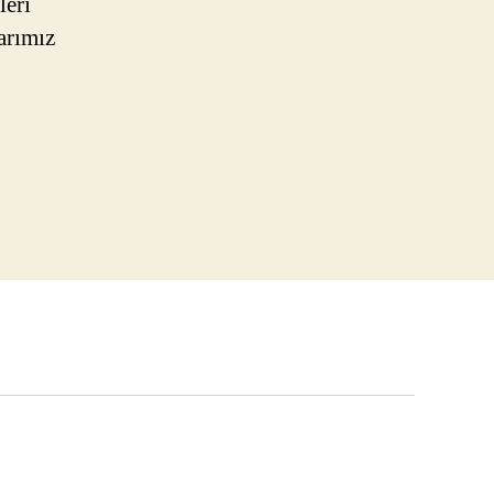
leri
arımız