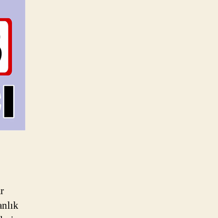
r
anlık