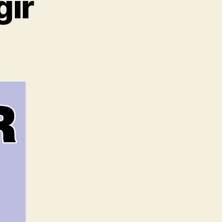
gir
Yavuz
Selim
Çilingir