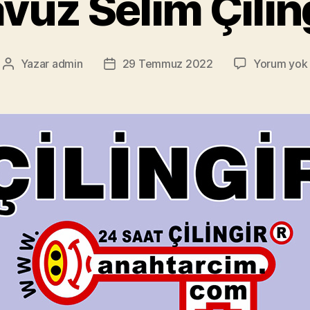
vuz Selim Çilin
Yazar
admin
29 Temmuz 2022
Yorum yok
Yazının
Yazı
yazarı
tarihi