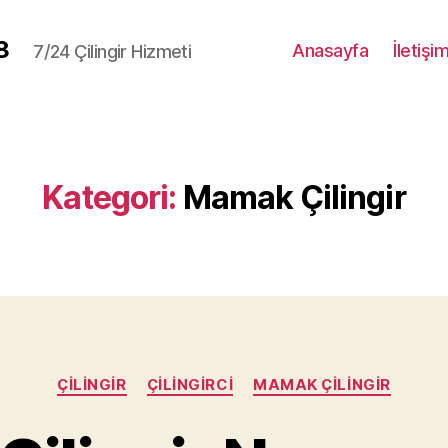
8
Anasayfa
İletişi
7/24 Çilingir Hizmeti
Kategori:
Mamak Çilingir
Kategoriler
ÇILINGIR
ÇILINGIRCI
MAMAK ÇILINGIR