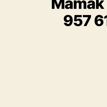
Mamak Ç
957 6