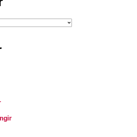
r
r
r
ngir