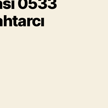
ası 0533
htarcı
amak
ingir
marası
33
7
58
amak
ahtarcı