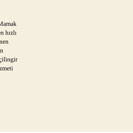
r Mamak
n hızlı
enen
en
ilingir
izmeti