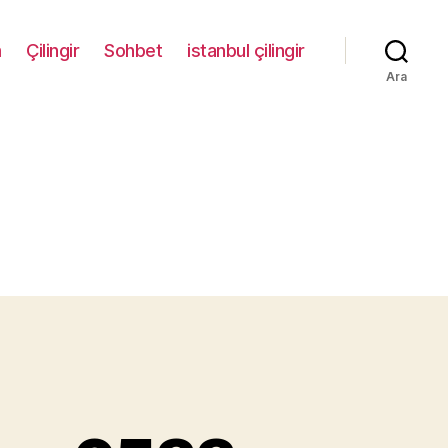
m
Çilingir
Sohbet
istanbul çilingir
Ara