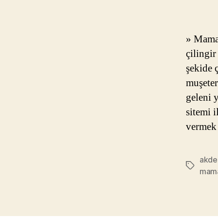
» Mamak
çilingi
şekide 
muşeter
geleni 
sitemi i
vermek
akder
Etiketler
mama