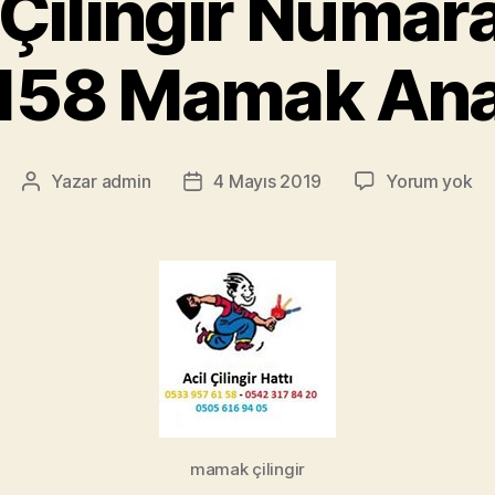
ilingir Numar
158 Mamak Ana
M
Yazar
admin
4 Mayıs 2019
Yorum yok
Yazının
Yazı
Çil
yazarı
tarihi
Nu
05
95
61
M
An
mamak çilingir