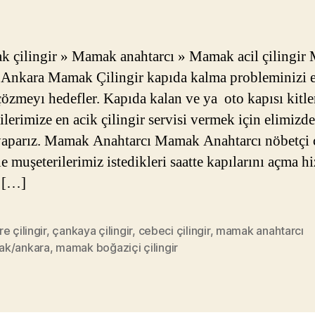
 çilingir » Mamak anahtarcı » Mamak acil çilingi
r Ankara Mamak Çilingir kapıda kalma probleminizi e
çözmeyı hedefler. Kapıda kalan ve ya oto kapısı kitl
ilerimize en acik çilingir servisi vermek için elimizd
yaparız. Mamak Anahtarcı Mamak Anahtarcı nöbetçi ç
le muşeterilerimiz istedikleri saatte kapılarını açma h
 […]
e çilingir
,
çankaya çilingir
,
cebeci çilingir
,
mamak anahtarcı
k/ankara
,
mamak boğaziçi çilingir