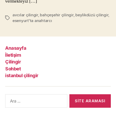
vermekteyiz […]
avcılar çilingir
,
bahçeşehir çilingir
,
beylikdüzü çilingir
,
Etiketler
esenyurt'ta anahtarcı
Anasayfa
İletişim
Çilingir
Sohbet
istanbul çilingir
Arama
yap: