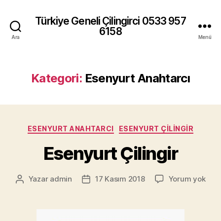
Türkiye Geneli Çilingirci 0533 957
6158
Ara
Menü
Kategori:
Esenyurt Anahtarcı
Kategoriler
ESENYURT ANAHTARCI
ESENYURT ÇILINGIR
Esenyurt Çilingir
Esen
Yazar
admin
17 Kasım 2018
Yorum yok
Yazının
Yazı
Çilin
yazarı
tarihi