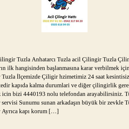
ilingir Tuzla Anhatarcı Tuzla acil Çilingir Tuzla Çili
rın ilk hangisinden başlanmasına karar verbilmek içi
r Tuzla İlçemizde Çiligir hzimetimiz 24 saat kesintisi
edir kapıda kalma durumlari ve diğer çilingirlik gere
iz icin bizi 4440193 nolu telefondan arayabilirsiniz. T
r servisi Sunumu sunan arkadaşın büyük bir zevkle T
r Ayrıca kapı korum […]