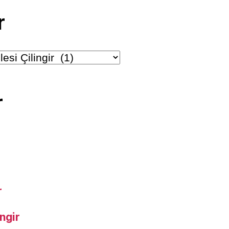
r
r
r
ngir