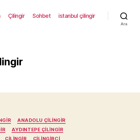
m
Çilingir
Sohbet
istanbul çilingir
Ara
lingir
NGIR
ANADOLU ÇILINGIR
IR
AYDINTEPE ÇILINGIR
ÇILINGIR
ÇILINGIRCI