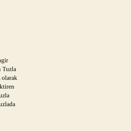
ngir
n Tuzla
z olarak
ktiren
uzla
uzlada