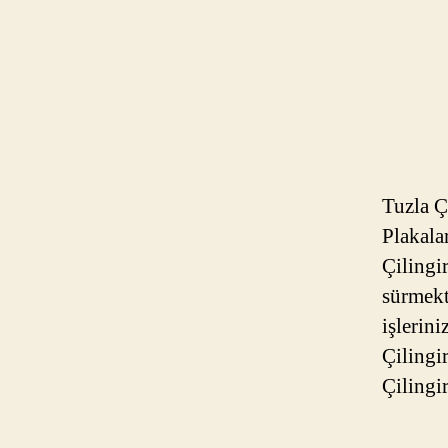
Tuzla Ç
Plakala
Çilingi
sürmekt
işlerin
Çilingi
Çilingi