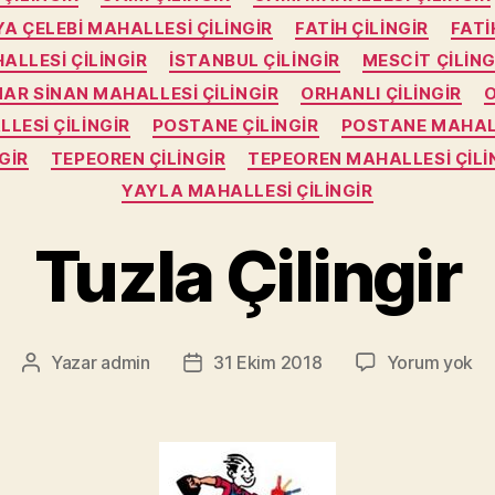
YA ÇELEBI MAHALLESI ÇILINGIR
FATIH ÇILINGIR
FATI
ALLESI ÇILINGIR
İSTANBUL ÇILINGIR
MESCIT ÇILING
AR SINAN MAHALLESI ÇILINGIR
ORHANLI ÇILINGIR
O
LESI ÇILINGIR
POSTANE ÇILINGIR
POSTANE MAHALL
GIR
TEPEOREN ÇILINGIR
TEPEOREN MAHALLESI ÇILI
YAYLA MAHALLESI ÇILINGIR
Tuzla Çilingir
Tu
Yazar
admin
31 Ekim 2018
Yorum yok
Yazının
Yazı
Çil
yazarı
tarihi