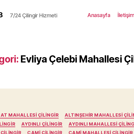
8
Anasayfa
İletişi
7/24 Çilingir Hizmeti
gori:
Evliya Çelebi Mahallesi Çi
Kategoriler
RAT MAHALLESI ÇILINGIR
ALTINŞEHIR MAHALLESI ÇILI
LINGIR
AYDINLI ÇILINGIR
AYDINLI MAHALLESI ÇILING
ÇILINGIR
CAMI ÇILINGIR
CAMI MAHALLESI ÇILINGIR