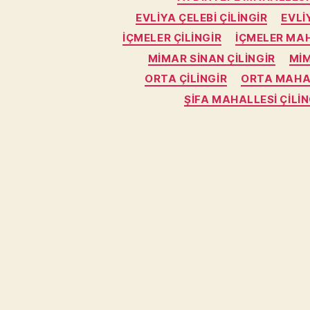
EVLIYA ÇELEBI ÇILINGIR
EVLI
İÇMELER ÇILINGIR
İÇMELER MAH
MIMAR SINAN ÇILINGIR
MIM
ORTA ÇILINGIR
ORTA MAHAL
ŞIFA MAHALLESI ÇILIN