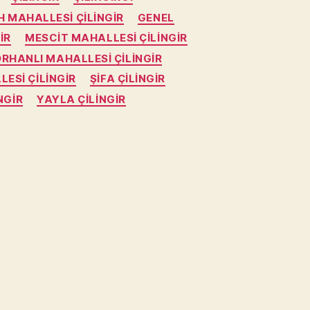
H MAHALLESI ÇILINGIR
GENEL
IR
MESCIT MAHALLESI ÇILINGIR
RHANLI MAHALLESI ÇILINGIR
ESI ÇILINGIR
ŞIFA ÇILINGIR
NGIR
YAYLA ÇILINGIR
zla
ingir