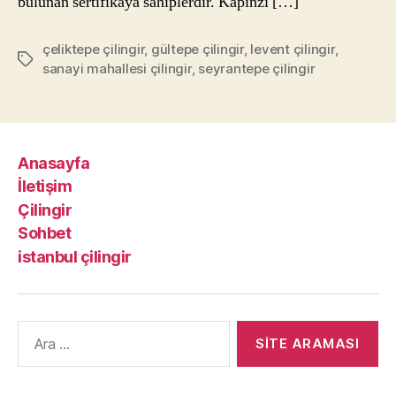
bulunan sertifikaya sahiplerdir. Kapınzı […]
çeliktepe çilingir
,
gültepe çilingir
,
levent çilingir
,
Etiketler
sanayi mahallesi çilingir
,
seyrantepe çilingir
Anasayfa
İletişim
Çilingir
Sohbet
istanbul çilingir
Arama
yap: