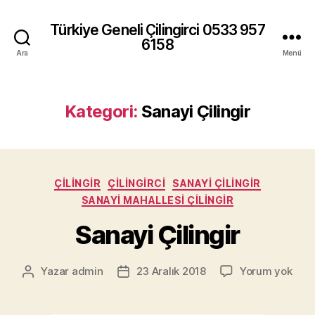
Türkiye Geneli Çilingirci 0533 957
6158
Ara
Menü
Kategori:
Sanayi Çilingir
Kategoriler
ÇILINGIR
ÇILINGIRCI
SANAYI ÇILINGIR
SANAYI MAHALLESI ÇILINGIR
Sanayi Çilingir
Sana
Yazar
admin
23 Aralık 2018
Yorum yok
Yazının
Yazı
Çilin
yazarı
tarihi