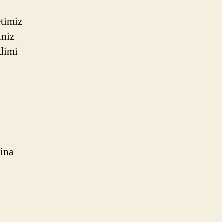
timiz
iniz
idimi
tina