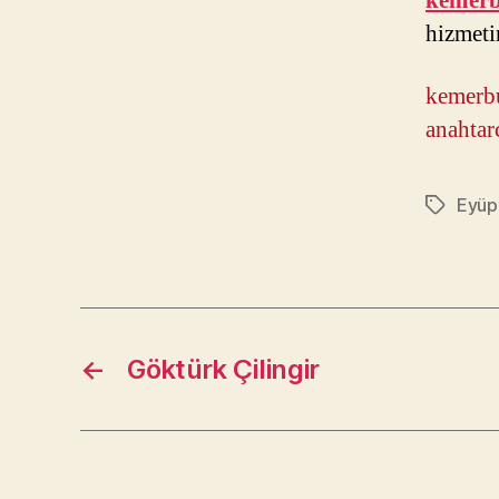
kemerb
hizmeti
kemerbu
anahtar
Eyüp 
Etiketler
←
Göktürk Çilingir