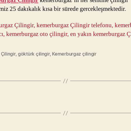
urgaz Çilingir
kemerburgaz’ın her semtine çilingir
miz 25 dakıkalık kısa bir sürede gercekleşmektedir.
rgaz Çilingir, kemerburgaz Çilingir telefonu, keme
cı, kemerburgaz oto çilingir, en yakın kemerburgaz Çi
Çilingir
,
göktürk çilingir
,
Kemerburgaz çilingir