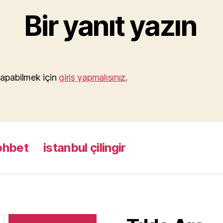
Bir yanıt yazın
apabilmek için
giriş yapmalısınız
.
ohbet
istanbul çilingir