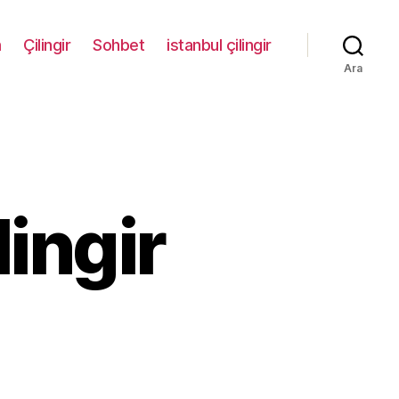
m
Çilingir
Sohbet
istanbul çilingir
Ara
ingir
emerburgaz
lingir