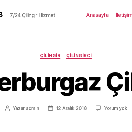
8
Anasayfa
İletişi
7/24 Çilingir Hizmeti
Kategoriler
ÇILINGIR
ÇILINGIRCI
rburgaz Çil
K
Yazar
admin
12 Aralık 2018
Yorum yok
Yazının
Yazı
Çi
yazarı
tarihi