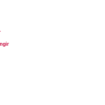
r
ngir