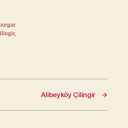
rburgaz
lingir,
Alibeyköy Çilingir
→