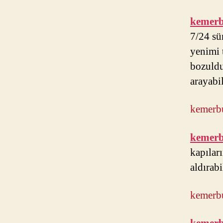
kemerb
7/24 sü
yenimi 
bozuldu
arayabil
kemerbu
kemerb
kapıları
aldırabi
kemerbu