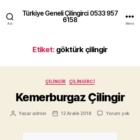
Türkiye Geneli Çilingirci 0533 957
6158
Ara
Menü
Etiket:
göktürk çilingir
Kategoriler
ÇILINGIR
ÇILINGIRCI
Kemerburgaz Çilingir
Keme
Yazar
admin
12 Aralık 2018
Yorum yok
Yazının
Yazı
Çilin
yazarı
tarihi