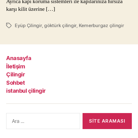
Ayrıca kapı koruma sistemleri ile kapılarınıza hırsıza
karşı kilit üzerine […]
Eyüp Çilingir
,
göktürk çilingir
,
Kemerburgaz çilingir
Etiketler
Anasayfa
İletişim
Çilingir
Sohbet
istanbul çilingir
Arama
yap: