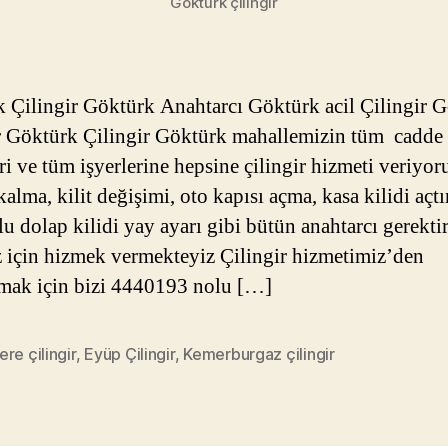
Göktürk çilingir
 Çilingir Göktürk Anahtarcı Göktürk acil Çilingir 
r Göktürk Çilingir Göktürk mahallemizin tüm cadde
ri ve tüm işyerlerine hepsine çilingir hizmeti veriyor
alma, kilit değişimi, oto kapısı açma, kasa kilidi açt
lu dolap kilidi yay ayarı gibi bütün anahtarcı gerekti
iz için hizmek vermekteyiz Çilingir hizmetimiz’den
mak için bizi 4440193 nolu […]
re çilingir
,
Eyüp Çilingir
,
Kemerburgaz çilingir