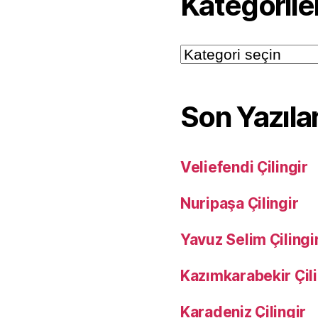
Kategorile
Kategoriler
Son Yazıla
Veliefendi Çilingir
Nuripaşa Çilingir
Yavuz Selim Çilingi
Kazımkarabekir Çili
Karadeniz Çilingir