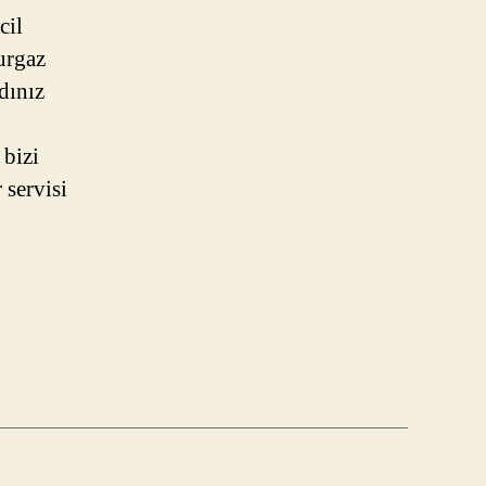
cil
urgaz
dınız
 bizi
 servisi