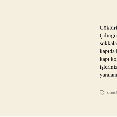
Göktürk
Çilingi
sokkala
kapıda k
kapı ko
işlerin
yaralan
cende
Etiketler