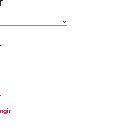
r
r
r
ngir