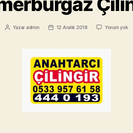
merburgaz Çilin
K
Yazar
admin
12 Aralık 2018
Yorum yok
Yazının
Yazı
Çi
yazarı
tarihi