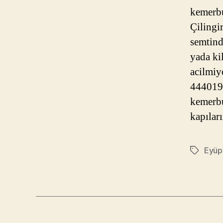
kemerbu
Çilingi
semtind
yada ki
acilmiy
4440193
kemerbu
kapıları
Eyüp 
Etiketler