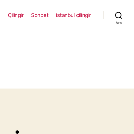
m
Çilingir
Sohbet
istanbul çilingir
Ara