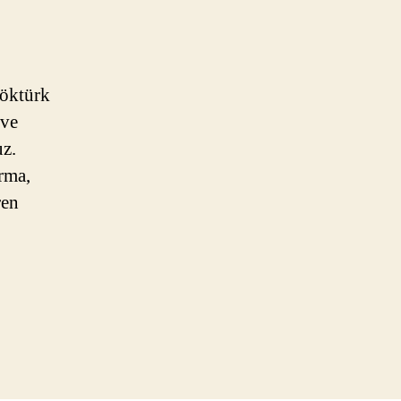
Göktürk
 ve
uz.
ırma,
ren