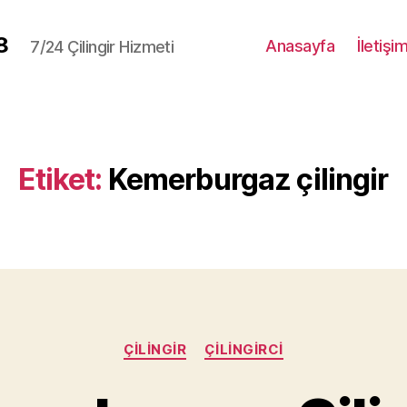
8
Anasayfa
İletişi
7/24 Çilingir Hizmeti
Etiket:
Kemerburgaz çilingir
Kategoriler
ÇILINGIR
ÇILINGIRCI