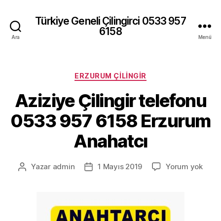
Türkiye Geneli Çilingirci 0533 957
6158
Ara
Menü
Kategoriler
ERZURUM ÇILINGIR
Aziziye Çilingir telefonu
0533 957 6158 Erzurum
Anahatcı
Azizi
Yazar
admin
1 Mayıs 2019
Yorum yok
Yazının
Yazı
Çiling
yazarı
tarihi
telef
053
957
6158