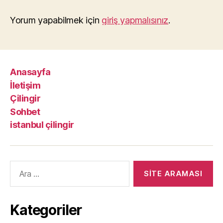
Yorum yapabilmek için
giriş yapmalısınız
.
Anasayfa
İletişim
Çilingir
Sohbet
istanbul çilingir
Arama
yap:
Kategoriler