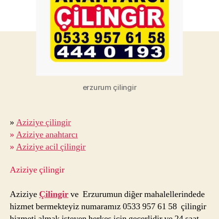
Erzu
Anah
erzurum çilingir
»
Aziziye çilingir
»
Aziziye anahtarcı
»
Aziziye acil çilingir
Aziziye çilingir
Aziziye
Çilingir
ve Erzurumun diğer mahalellerindede
hizmet bermekteyiz numaramız 0533 957 61 58 çilingir
hizmeti almak isteyen herkes için gecerlidir ve 24 saat