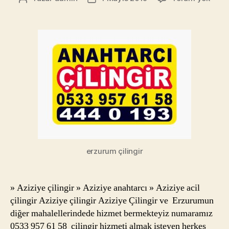
Çiling
yazarı
tarihi
telef
053
957
6158
Erzu
Anah
erzurum çilingir
» Aziziye çilingir » Aziziye anahtarcı » Aziziye acil
çilingir Aziziye çilingir Aziziye Çilingir ve Erzurumun
diğer mahalellerindede hizmet bermekteyiz numaramız
0533 957 61 58 çilingir hizmeti almak isteyen herkes