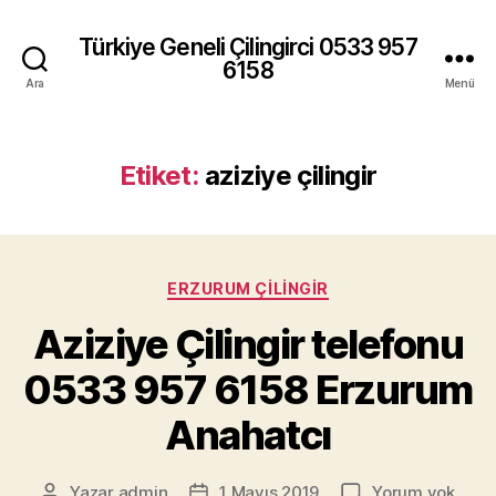
Türkiye Geneli Çilingirci 0533 957
6158
Ara
Menü
Etiket:
aziziye çilingir
Kategoriler
ERZURUM ÇILINGIR
Aziziye Çilingir telefonu
0533 957 6158 Erzurum
Anahatcı
Azizi
Yazar
admin
1 Mayıs 2019
Yorum yok
Yazının
Yazı