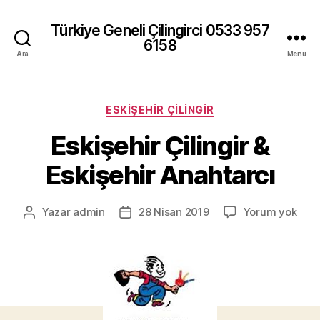
Türkiye Geneli Çilingirci 0533 957
6158
Ara
Menü
Kategoriler
ESKIŞEHIR ÇILINGIR
Eskişehir Çilingir &
Eskişehir Anahtarcı
Eski
Yazar
admin
28 Nisan 2019
Yorum yok
Yazının
Yazı
Çilin
yazarı
tarihi
&
Eski
Anah