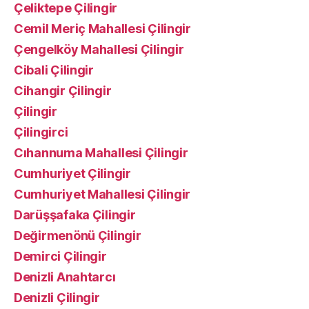
Çeliktepe Çilingir
Cemil Meriç Mahallesi Çilingir
Çengelköy Mahallesi Çilingir
Cibali Çilingir
Cihangir Çilingir
Çilingir
Çilingirci
Cıhannuma Mahallesi Çilingir
Cumhuriyet Çilingir
Cumhuriyet Mahallesi Çilingir
Darüşşafaka Çilingir
Değirmenönü Çilingir
Demirci Çilingir
Denizli Anahtarcı
Denizli Çilingir