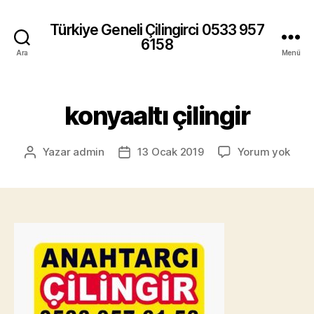
Türkiye Geneli Çilingirci 0533 957
6158
Ara
Menü
konyaaltı çilingir
kony
Yazar
admin
13 Ocak 2019
Yorum yok
Yazının
Yazı
çilin
yazarı
tarihi