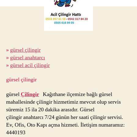
Gürs
Anah
»
gürsel çilingir
»
gürsel anahtarcı
»
gürsel acil çilingir
gürsel çilingir
gürsel
Çilingir
Kağıthane ilçemize bağlı gürsel
mahallesinde çilingir hizmetimiz mevcut olup servis
süremiz 15 ila 20 dakika arasıdır. Gürsel
çilingir anahtarcı 7/24 günün her saati çilingir servisi.
Ev, Ofis, Oto Kapı açma hizmeti. İletişim numaramız:
4440193