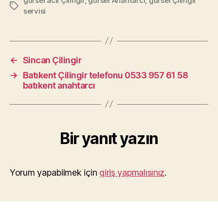
gürsel acil Çilingir
,
gürsel Anahtarcı
,
gürsel Çilingir
Etiketler
servisi
←
Sincan Çilingir
→
Batıkent Çilingir telefonu 0533 957 61 58
batıkent anahtarcı
Bir yanıt yazın
Yorum yapabilmek için
giriş yapmalısınız
.