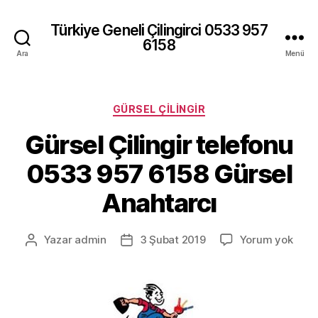
Türkiye Geneli Çilingirci 0533 957
6158
Ara
Menü
Kategoriler
GÜRSEL ÇILINGIR
Gürsel Çilingir telefonu
0533 957 6158 Gürsel
Anahtarcı
Gürs
Yazar
admin
3 Şubat 2019
Yorum yok
Yazının
Yazı
Çilin
yazarı
tarihi
tele
053
957
6158