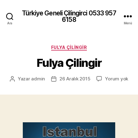
Türkiye Geneli Çilingirci 0533 957
6158
Ara
Menü
Kategoriler
FULYA ÇILINGIR
Fulya Çilingir
Fuly
Yazar
admin
26 Aralık 2015
Yorum yok
Yazının
Yazı
Çilin
yazarı
tarihi