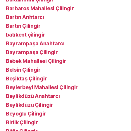
Barbaros Mahallesi Çilingir
Bartın Anhtarcı
Bartın Çilingir
batıkent çilingir
Bayrampaşa Anahtarcı
Bayrampaşa Çilingir
Bebek Mahallesi Çilingir
Belsin Çilingir
Beşiktaş Çilingir
Beylerbeyi Mahallesi Çilingir
Beylikdüzü Anahtarcı
Beylikdüzü Çilingir
Beyoğlu Çilingir
Birlik Çilingir