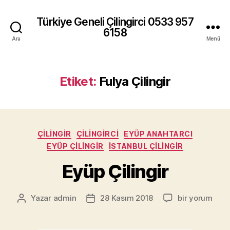
Türkiye Geneli Çilingirci 0533 957
6158
Ara
Menü
Etiket:
Fulya Çilingir
Kategoriler
ÇILINGIR
ÇILINGIRCI
EYÜP ANAHTARCI
EYÜP ÇILINGIR
İSTANBUL ÇILINGIR
Eyüp Çilingir
Eyüp
Yazar
admin
28 Kasım 2018
bir yorum
Yazının
Yazı
Çilingir
yazarı
tarihi
için