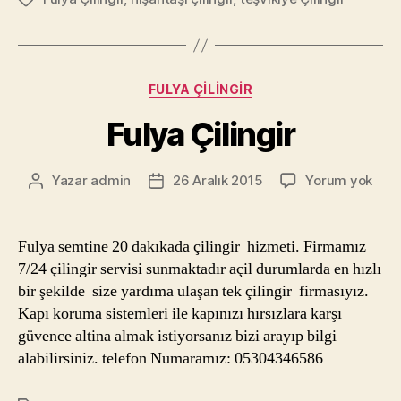
Kategoriler
FULYA ÇILINGIR
Fulya Çilingir
Fuly
Yazar
admin
26 Aralık 2015
Yorum yok
Yazının
Yazı
Çilin
yazarı
tarihi
Fulya semtine 20 dakıkada çilingir hizmeti. Firmamız
7/24 çilingir servisi sunmaktadır açil durumlarda en hızlı
bir şekilde size yardıma ulaşan tek çilingir firmasıyız.
Kapı koruma sistemleri ile kapınızı hırsızlara karşı
güvence altina almak istiyorsanız bizi arayıp bilgi
alabilirsiniz. telefon Numaramız: 05304346586