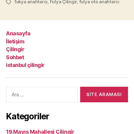
fukya anahtarcı
,
Fulya Çilingir
,
fulya oto anahtarcı
Etiketler
Anasayfa
İletişim
Çilingir
Sohbet
istanbul çilingir
Arama
yap:
Kategoriler
19.Mayıs Mahallesi Çilingir