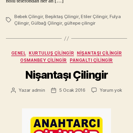
nolu telefondan her an […]
Bebek Çilingir
,
Beşiktaş Çilingir
,
Etiler Çilingir
,
Fulya
Etiketler
Çilingir
,
Gülbağ Çilingir
,
gültepe çilingir
Kategoriler
GENEL
KURTULUŞ ÇILINGIR
NIŞANTAŞI ÇILINGIR
OSMANBEY ÇILINGIR
PANGALTI ÇILINGIR
Nişantaşı Çilingir
Nişan
Yazar
admin
5 Ocak 2016
Yorum yok
Yazının
Yazı
Çiling
yazarı
tarihi