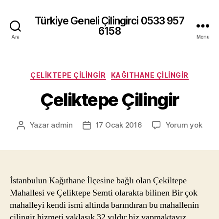
Türkiye Geneli Çilingirci 0533 957
6158
Ara
Menü
Kategoriler
ÇELIKTEPE ÇILINGIR
KAĞITHANE ÇILINGIR
Çeliktepe Çilingir
Çeli
Yazar
admin
17 Ocak 2016
Yorum yok
Yazının
Yazı
Çilin
yazarı
tarihi
İstanbulun Kağıthane İlçesine bağlı olan Çekiltepe
Mahallesi ve Çeliktepe Semti olarakta bilinen Bir çok
mahalleyi kendi ismi altinda barındıran bu mahallenin
çilingir hizmeti yaklaşık 32 yıldır biz yapmaktayız.