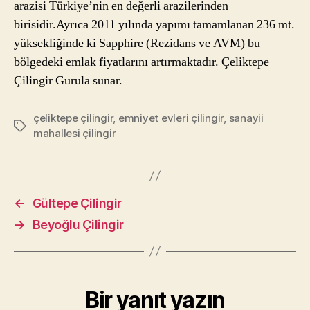
arazisi Türkiye’nin en değerli arazilerinden
birisidir.Ayrıca 2011 yılında yapımı tamamlanan 236 mt.
yüksekliğinde ki Sapphire (Rezidans ve AVM) bu
bölgedeki emlak fiyatlarını artırmaktadır. Çeliktepe
Çilingir Gurula sunar.
çeliktepe çilingir
,
emniyet evleri çilingir
,
sanayii
Etiketler
mahallesi çilingir
←
Gültepe Çilingir
→
Beyoğlu Çilingir
Bir yanıt yazın