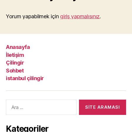
Yorum yapabilmek için
giriş yapmalısınız
.
Anasayfa
İletişim
Çilingir
Sohbet
istanbul çilingir
Arama
yap:
Kategoriler