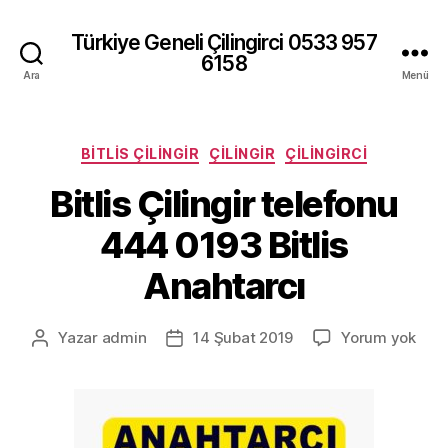
Türkiye Geneli Çilingirci 0533 957
6158
Ara
Menü
Kategoriler
BITLIS ÇILINGIR
ÇILINGIR
ÇILINGIRCI
Bitlis Çilingir telefonu
444 0193 Bitlis
Anahtarcı
Bitli
Yazar
admin
14 Şubat 2019
Yorum yok
Yazının
Yazı
Çilin
yazarı
tarihi
tele
444
019
Bitli