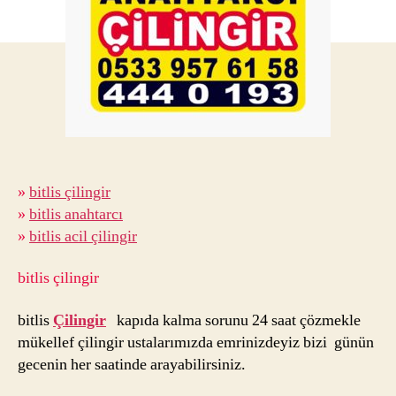
Anah
»
bitlis çilingir
»
bitlis anahtarcı
»
bitlis acil çilingir
bitlis çilingir
bitlis
Çilingir
kapıda kalma sorunu 24 saat çözmekle
mükellef çilingir ustalarımızda emrinizdeyiz bizi günün
gecenin her saatinde arayabilirsiniz.