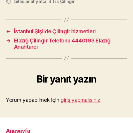
bitlis anahyatcı
,
Bitlis Çilingir
Etiketler
←
İstanbul Şişlide Çilingir hizmetleri
→
Elazığ Çilingir Telefonu 4440193 Elazığ
Anahtarcı
Bir yanıt yazın
Yorum yapabilmek için
giriş yapmalısınız
.
Anasayfa