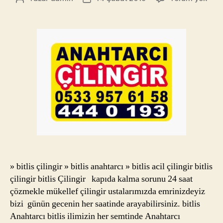
Çilin
yazarı
tarihi
tele
444
019
Bitli
Anah
» bitlis çilingir » bitlis anahtarcı » bitlis acil çilingir bitlis
çilingir bitlis Çilingir kapıda kalma sorunu 24 saat
çözmekle mükellef çilingir ustalarımızda emrinizdeyiz
bizi günün gecenin her saatinde arayabilirsiniz. bitlis
Anahtarcı bitlis ilimizin her semtinde Anahtarcı