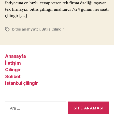
ihtiyacına en hızlı cevap veren tek firma özeliği taşıyan
tek firmayız. bitlis çilingir anahtarcı 7/24 günün her saati
çilingir […]
bitlis anahyatcı
,
Bitlis Çilingir
Etiketler
Anasayfa
İletişim
Çilingir
Sohbet
istanbul çilingir
Arama
yap: