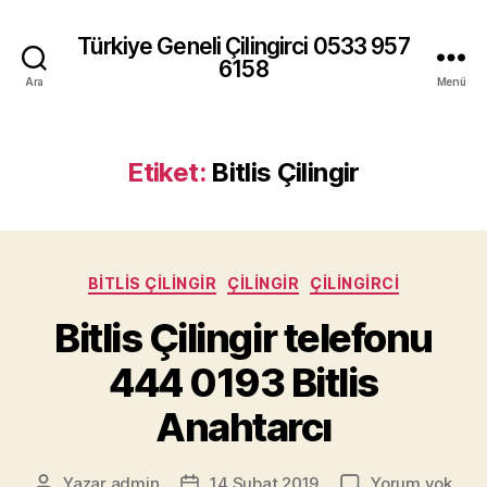
Türkiye Geneli Çilingirci 0533 957
6158
Ara
Menü
Etiket:
Bitlis Çilingir
Kategoriler
BITLIS ÇILINGIR
ÇILINGIR
ÇILINGIRCI
Bitlis Çilingir telefonu
444 0193 Bitlis
Anahtarcı
Bitli
Yazar
admin
14 Şubat 2019
Yorum yok
Yazının
Yazı