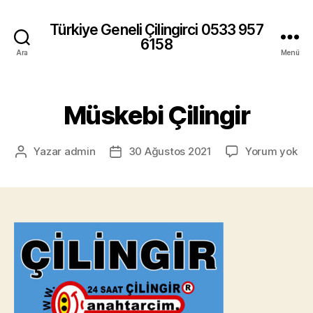
Türkiye Geneli Çilingirci 0533 957
6158
Ara
Menü
Müskebi Çilingir
Mü
Yazar
admin
30 Ağustos 2021
Yorum yok
Yazının
Yazı
Çil
yazarı
tarihi