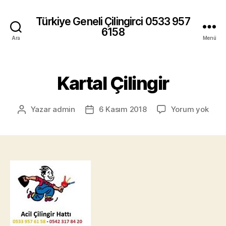
Türkiye Geneli Çilingirci 0533 957
6158
Ara
Menü
Kartal Çilingir
Karta
Yazar
admin
6 Kasım 2018
Yorum yok
Yazının
Yazı
Çilin
yazarı
tarihi