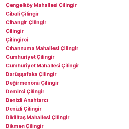
Çengelköy Mahallesi Çilingir
Cibali Çilingir
Cihangir Çilingir
Çilingir
Çilingirci
Cıhannuma Mahallesi Çilingir
Cumhuriyet Çilingir
Cumhuriyet Mahallesi Çilingir
Darüşşafaka Çilingir
Değirmenönü Çilingir
Demirci Çilingir
Denizli Anahtarcı
Denizli Çilingir
Dikilitaş Mahallesi Çilingir
Dikmen Çilingir