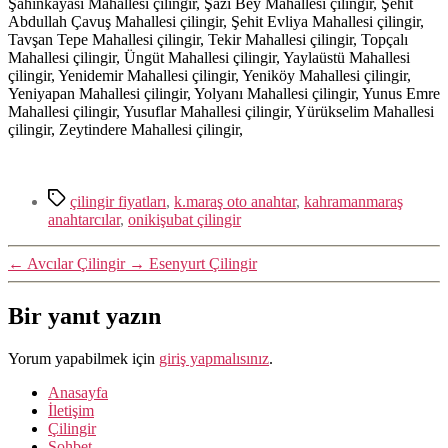
Şahinkayası Mahallesi çilingir, Şazi Bey Mahallesi çilingir, Şehit
Abdullah Çavuş Mahallesi çilingir, Şehit Evliya Mahallesi çilingir,
Tavşan Tepe Mahallesi çilingir, Tekir Mahallesi çilingir, Topçalı
Mahallesi çilingir, Üngüt Mahallesi çilingir, Yaylaüstü Mahallesi
çilingir, Yenidemir Mahallesi çilingir, Yeniköy Mahallesi çilingir,
Yeniyapan Mahallesi çilingir, Yolyanı Mahallesi çilingir, Yunus Emre
Mahallesi çilingir, Yusuflar Mahallesi çilingir, Yürükselim Mahallesi
çilingir, Zeytindere Mahallesi çilingir,
Etiketler
çilingir fiyatları
,
k.maraş oto anahtar
,
kahramanmaraş
anahtarcılar
,
onikişubat çilingir
←
Avcılar Çilingir
→
Esenyurt Çilingir
Bir yanıt yazın
Yorum yapabilmek için
giriş yapmalısınız
.
Anasayfa
İletişim
Çilingir
Sohbet