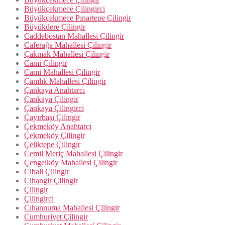
Büyükçekmece Çilingirci
Büyükçekmece Pınartepe Çilingir
Büyükdere Çilingir
Caddebostan Mahallesi Çilingir
Caferağa Mahallesi Çilingir
Çakmak Mahallesi Çilingir
Cami Çilingir
Cami Mahallesi Çilingir
Çamlık Mahallesi Çilingir
Çankaya Anahtarcı
Çankaya Çilingir
Çankaya Çilingirci
Çayırbaşı Çilingir
Çekmeköy Anahtarcı
Çekmeköy Çilingir
Çeliktepe Çilingir
Cemil Meriç Mahallesi Çilingir
Çengelköy Mahallesi Çilingir
Cibali Çilingir
Cihangir Çilingir
Çilingir
Çilingirci
Cıhannuma Mahallesi Çilingir
Cumhuriyet Çilingir