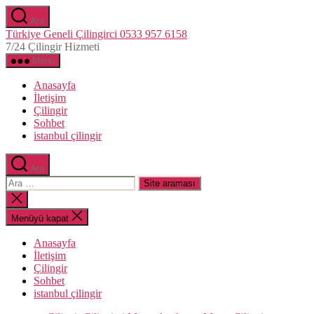
İçeriğe
Ara
atla
Türkiye Geneli Çilingirci 0533 957 6158
7/24 Çilingir Hizmeti
Menü
Anasayfa
İletişim
Çilingir
Sohbet
istanbul çilingir
Ara
Arama
yap:
Aramayı
kapat
Menüyü kapat
Anasayfa
İletişim
Çilingir
Sohbet
istanbul çilingir