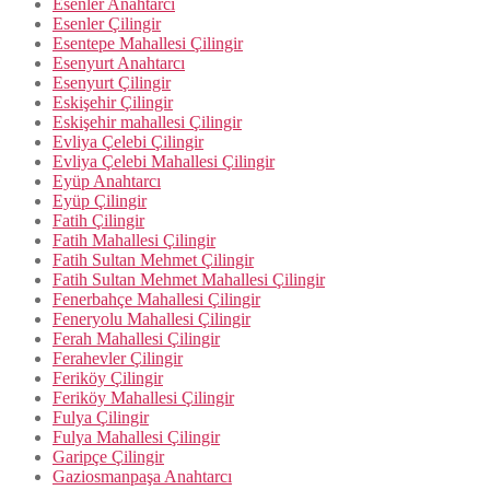
Esenler Anahtarcı
Esenler Çilingir
Esentepe Mahallesi Çilingir
Esenyurt Anahtarcı
Esenyurt Çilingir
Eskişehir Çilingir
Eskişehir mahallesi Çilingir
Evliya Çelebi Çilingir
Evliya Çelebi Mahallesi Çilingir
Eyüp Anahtarcı
Eyüp Çilingir
Fatih Çilingir
Fatih Mahallesi Çilingir
Fatih Sultan Mehmet Çilingir
Fatih Sultan Mehmet Mahallesi Çilingir
Fenerbahçe Mahallesi Çilingir
Feneryolu Mahallesi Çilingir
Ferah Mahallesi Çilingir
Ferahevler Çilingir
Feriköy Çilingir
Feriköy Mahallesi Çilingir
Fulya Çilingir
Fulya Mahallesi Çilingir
Garipçe Çilingir
Gaziosmanpaşa Anahtarcı