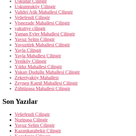
Üsküdar Çilingir
Uskumruköy Çilingir
Validei Atik Mahallesi Çilingir
Veliefendi Çilingir
Vişnezade Mahallesi Çilingir
yakutiye çilingir
Yaman Evler Mahallesi Çilingir
Yavuz Selim Çilingir
Yavuztürk Mahallesi Çilingir
Yayla Çilingir
Yayla Mahallesi Çilingir
Yeniköy Çilingir
Yıldız Mahallesi Çilingir
Yukarı Dudullu Mahallesi Çilingir
Zekeriyaköy Mahallesi
Zeynep Kamil Mahallesi Çilingir
Zühtüpaşa Mahallesi Çilingir
Son Yazılar
Veliefendi Çilingir
Nuripaşa Çilingir
Yavuz Selim Çilingir
Kazımkarabekir Çilingir