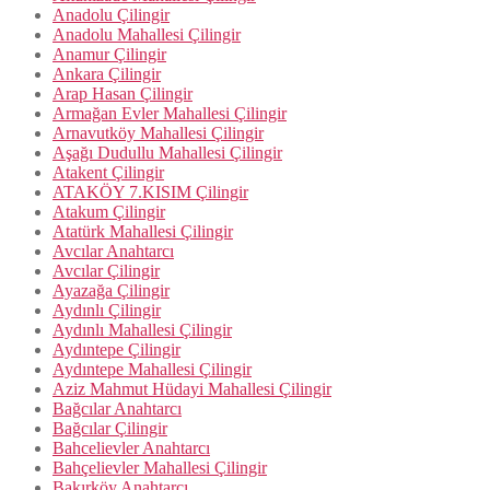
Anadolu Çilingir
Anadolu Mahallesi Çilingir
Anamur Çilingir
Ankara Çilingir
Arap Hasan Çilingir
Armağan Evler Mahallesi Çilingir
Arnavutköy Mahallesi Çilingir
Aşağı Dudullu Mahallesi Çilingir
Atakent Çilingir
ATAKÖY 7.KISIM Çilingir
Atakum Çilingir
Atatürk Mahallesi Çilingir
Avcılar Anahtarcı
Avcılar Çilingir
Ayazağa Çilingir
Aydınlı Çilingir
Aydınlı Mahallesi Çilingir
Aydıntepe Çilingir
Aydıntepe Mahallesi Çilingir
Aziz Mahmut Hüdayi Mahallesi Çilingir
Bağcılar Anahtarcı
Bağcılar Çilingir
Bahcelievler Anahtarcı
Bahçelievler Mahallesi Çilingir
Bakırköy Anahtarcı