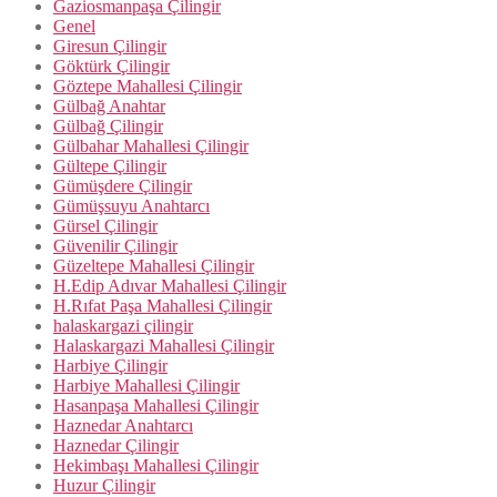
Gaziosmanpaşa Çilingir
Genel
Giresun Çilingir
Göktürk Çilingir
Göztepe Mahallesi Çilingir
Gülbağ Anahtar
Gülbağ Çilingir
Gülbahar Mahallesi Çilingir
Gültepe Çilingir
Gümüşdere Çilingir
Gümüşsuyu Anahtarcı
Gürsel Çilingir
Güvenilir Çilingir
Güzeltepe Mahallesi Çilingir
H.Edip Adıvar Mahallesi Çilingir
H.Rıfat Paşa Mahallesi Çilingir
halaskargazi çilingir
Halaskargazi Mahallesi Çilingir
Harbiye Çilingir
Harbiye Mahallesi Çilingir
Hasanpaşa Mahallesi Çilingir
Haznedar Anahtarcı
Haznedar Çilingir
Hekimbaşı Mahallesi Çilingir
Huzur Çilingir