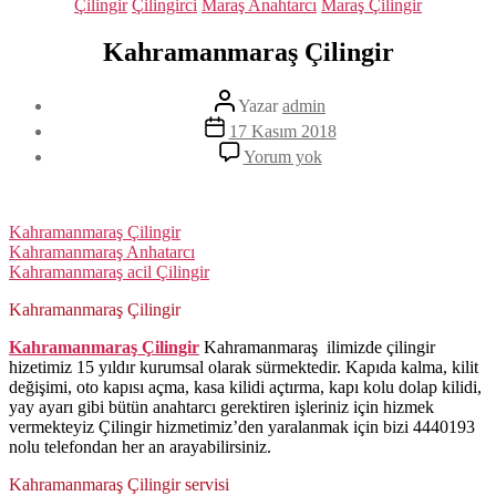
Kategoriler
Çilingir
Çilingirci
Maraş Anahtarcı
Maraş Çilingir
Kahramanmaraş Çilingir
Yazının
Yazar
admin
yazarı
Yazı
17 Kasım 2018
tarihi
Kahramanmaraş
Yorum yok
Çilingir
Kahramanmaraş Çilingir
Kahramanmaraş Anhatarcı
Kahramanmaraş acil Çilingir
Kahramanmaraş Çilingir
Kahramanmaraş Çilingir
Kahramanmaraş ilimizde çilingir
hizetimiz 15 yıldır kurumsal olarak sürmektedir. Kapıda kalma, kilit
değişimi, oto kapısı açma, kasa kilidi açtırma, kapı kolu dolap kilidi,
yay ayarı gibi bütün anahtarcı gerektiren işleriniz için hizmek
vermekteyiz Çilingir hizmetimiz’den yaralanmak için bizi 4440193
nolu telefondan her an arayabilirsiniz.
Kahramanmaraş Çilingir servisi