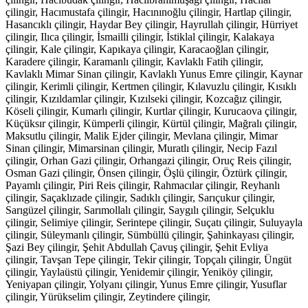
çilingir, Hacımustafa çilingir, Hacınınoğlu çilingir, Hartlap çilingir,
Hasancıklı çilingir, Haydar Bey çilingir, Hayrullah çilingir, Hürriyet
çilingir, Ilıca çilingir, İsmailli çilingir, İstiklal çilingir, Kalakaya
çilingir, Kale çilingir, Kapıkaya çilingir, Karacaoğlan çilingir,
Karadere çilingir, Karamanlı çilingir, Kavlaklı Fatih çilingir,
Kavlaklı Mimar Sinan çilingir, Kavlaklı Yunus Emre çilingir, Kaynar
çilingir, Kerimli çilingir, Kertmen çilingir, Kılavuzlu çilingir, Kısıklı
çilingir, Kızıldamlar çilingir, Kızılseki çilingir, Kozcağız çilingir,
Köseli çilingir, Kumarlı çilingir, Kurtlar çilingir, Kurucaova çilingir,
Küçüksır çilingir, Kümperli çilingir, Kürtül çilingir, Mağralı çilingir,
Maksutlu çilingir, Malik Ejder çilingir, Mevlana çilingir, Mimar
Sinan çilingir, Mimarsinan çilingir, Muratlı çilingir, Necip Fazıl
çilingir, Orhan Gazi çilingir, Orhangazi çilingir, Oruç Reis çilingir,
Osman Gazi çilingir, Önsen çilingir, Öşlü çilingir, Öztürk çilingir,
Payamlı çilingir, Piri Reis çilingir, Rahmacılar çilingir, Reyhanlı
çilingir, Saçaklızade çilingir, Sadıklı çilingir, Sarıçukur çilingir,
Sarıgüzel çilingir, Sarımollalı çilingir, Saygılı çilingir, Selçuklu
çilingir, Selimiye çilingir, Serintepe çilingir, Suçatı çilingir, Suluyayla
çilingir, Süleymanlı çilingir, Sümbüllü çilingir, Şahinkayası çilingir,
Şazi Bey çilingir, Şehit Abdullah Çavuş çilingir, Şehit Evliya
çilingir, Tavşan Tepe çilingir, Tekir çilingir, Topçalı çilingir, Üngüt
çilingir, Yaylaüstü çilingir, Yenidemir çilingir, Yeniköy çilingir,
Yeniyapan çilingir, Yolyanı çilingir, Yunus Emre çilingir, Yusuflar
çilingir, Yürükselim çilingir, Zeytindere çilingir,