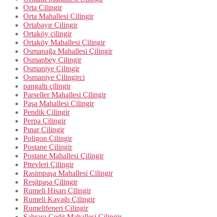
Orta Çilingir
Orta Mahallesi Çilingir
Ortabayır Çilingir
Ortaköy çilingir
Ortaköy Mahallesi Çilingir
Osmanağa Mahallesi Çilingir
Osmanbey Çilingir
Osmaniye Çilingir
Osmaniye Çilingirci
pangaltı çilingir
Parseller Mahallesi Çilingir
Paşa Mahallesi Çilingir
Pendik Çilingir
Perpa Çilingir
Pınar Çilingir
Poligon Çilingir
Postane Çilingir
Postane Mahallesi Çilingir
Pttevleri Çilingir
Rasimpaşa Mahallesi Çilingir
Reşitpaşa Çilingir
Rumeli Hisarı Çilingir
Rumeli Kavağı Çilingir
Rumelifeneri Çilingir
Sahrayı Cedit Mahallesi Çilingir