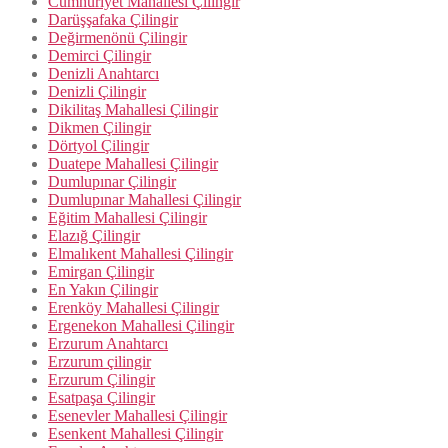
Cumhuriyet Mahallesi Çilingir
Darüşşafaka Çilingir
Değirmenönü Çilingir
Demirci Çilingir
Denizli Anahtarcı
Denizli Çilingir
Dikilitaş Mahallesi Çilingir
Dikmen Çilingir
Dörtyol Çilingir
Duatepe Mahallesi Çilingir
Dumlupınar Çilingir
Dumlupınar Mahallesi Çilingir
Eğitim Mahallesi Çilingir
Elazığ Çilingir
Elmalıkent Mahallesi Çilingir
Emirgan Çilingir
En Yakın Çilingir
Erenköy Mahallesi Çilingir
Ergenekon Mahallesi Çilingir
Erzurum Anahtarcı
Erzurum çilingir
Erzurum Çilingir
Esatpaşa Çilingir
Esenevler Mahallesi Çilingir
Esenkent Mahallesi Çilingir