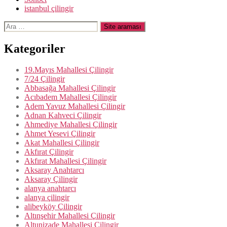
istanbul çilingir
Arama
yap:
Kategoriler
19.Mayıs Mahallesi Çilingir
7/24 Çilingir
Abbasağa Mahallesi Çilingir
Acıbadem Mahallesi Çilingir
Adem Yavuz Mahallesi Çilingir
Adnan Kahveci Çilingir
Ahmediye Mahallesi Çilingir
Ahmet Yesevi Çilingir
Akat Mahallesi Çilingir
Akfırat Çilingir
Akfırat Mahallesi Çilingir
Aksaray Anahtarcı
Aksaray Çilingir
alanya anahtarcı
alanya çilingir
alibeyköy Çilingir
Altınşehir Mahallesi Çilingir
Altunizade Mahallesi Çilingir