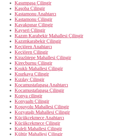
Kasımpaşa Çilingir
Kaşoba Çilingir
Kastamonu Anahtarcı
Kastamonu Çilingir
Kavakpınar Çilingir
Kayseri Çilingir
Kazım Karabekir Mahallesi Çilingir
Kazımkarabekir Çilingir
Keçiören Anahtarcı
Keçiören Çilingir
Kirazlıtepe Mahallesi Çilingir
Kireçburnu Çilingir
Kısıklı Mahallesi Çilingir
Kısırkaya Çilingir
Kızılay Çilingir
Kocamustafapaşa Anahtarcı
Kocamustafapaşa Çilingir
Konya çilingir
Konyaaltı Çilingir
Koşuyolu Mahallesi Çilingir
Kozyatağı Mahallesi Çilingir
Küçükçekmece Anahtarcı
Küçükçekmece Çilingir
Kuleli Mahallesi Çilingir
Kültür Mahallesi Çilingir