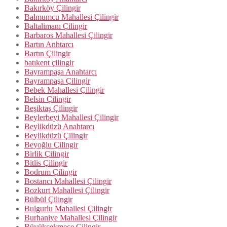
Bakırköy Çilingir
Balmumcu Mahallesi Çilingir
Baltalimanı Çilingir
Barbaros Mahallesi Çilingir
Bartın Anhtarcı
Bartın Çilingir
batıkent çilingir
Bayrampaşa Anahtarcı
Bayrampaşa Çilingir
Bebek Mahallesi Çilingir
Belsin Çilingir
Beşiktaş Çilingir
Beylerbeyi Mahallesi Çilingir
Beylikdüzü Anahtarcı
Beylikdüzü Çilingir
Beyoğlu Çilingir
Birlik Çilingir
Bitlis Çilingir
Bodrum Çilingir
Bostancı Mahallesi Çilingir
Bozkurt Mahallesi Çilingir
Bülbül Çilingir
Bulgurlu Mahallesi Çilingir
Burhaniye Mahallesi Çilingir
Büyükçekmece Çilingir