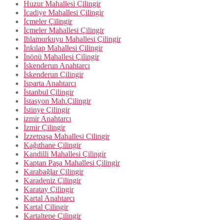
Huzur Mahallesi Çilingir
İcadiye Mahallesi Çilingir
İçmeler Çilingir
İçmeler Mahallesi Çilingir
Ihlamurkuyu Mahallesi Çilingir
İnkılap Mahallesi Çilingir
İnönü Mahallesi Çilingir
İskenderun Anahtarcı
İskenderun Çilingir
Isparta Anahtarcı
İstanbul Çilingir
İstasyon Mah.Çilingir
İstinye Çilingir
izmir Anahtarcı
İzmir Çilingir
İzzetpaşa Mahallesi Çilingir
Kağıthane Çilingir
Kandilli Mahallesi Çilingir
Kaptan Paşa Mahallesi Çilingir
Karabağlar Çilingir
Karadeniz Çilingir
Karatay Çilingir
Kartal Anahtarcı
Kartal Çilingir
Kartaltepe Çilingir