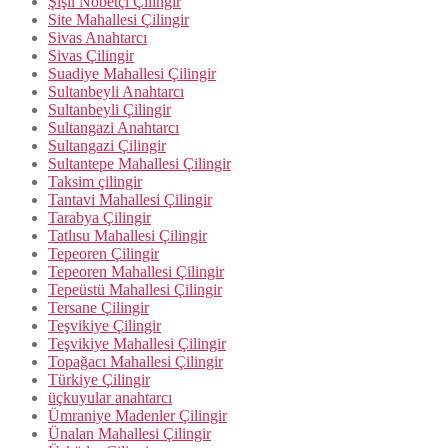
Şişli Nöbetçi Çilingir
Site Mahallesi Çilingir
Sivas Anahtarcı
Sivas Çilingir
Suadiye Mahallesi Çilingir
Sultanbeyli Anahtarcı
Sultanbeyli Çilingir
Sultangazi Anahtarcı
Sultangazi Çilingir
Sultantepe Mahallesi Çilingir
Taksim çilingir
Tantavi Mahallesi Çilingir
Tarabya Çilingir
Tatlısu Mahallesi Çilingir
Tepeoren Çilingir
Tepeoren Mahallesi Çilingir
Tepeüstü Mahallesi Çilingir
Tersane Çilingir
Teşvikiye Çilingir
Teşvikiye Mahallesi Çilingir
Topağacı Mahallesi Çilingir
Türkiye Çilingir
üçkuyular anahtarcı
Ümraniye Madenler Çilingir
Ünalan Mahallesi Çilingir