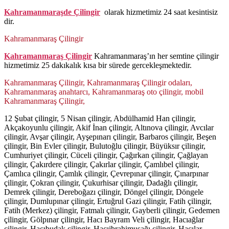
Kahramanmaraşde Çilingir
olarak hizmetimiz 24 saat kesintisiz
dir.
Kahramanmaraş Çilingir
Kahramanmaraş Çilingir
Kahramanmaraş’ın her semtine çilingir
hizmetimiz 25 dakıkalık kısa bir sürede gercekleşmektedir.
Kahramanmaraş Çilingir, Kahramanmaraş Çilingir odaları,
Kahramanmaraş anahtarcı, Kahramanmaraş oto çilingir, mobil
Kahramanmaraş Çilingir,
12 Şubat çilingir, 5 Nisan çilingir, Abdülhamid Han çilingir,
Akçakoyunlu çilingir, Akif İnan çilingir, Altınova çilingir, Avcılar
çilingir, Avşar çilingir, Ayşepınarı çilingir, Barbaros çilingir, Beşen
çilingir, Bin Evler çilingir, Bulutoğlu çilingir, Büyüksır çilingir,
Cumhuriyet çilingir, Cüceli çilingir, Çağırkan çilingir, Çağlayan
çilingir, Çakırdere çilingir, Çakırlar çilingir, Çamlıbel çilingir,
Çamlıca çilingir, Çamlık çilingir, Çevrepınar çilingir, Çınarpınar
çilingir, Çokran çilingir, Çukurhisar çilingir, Dadağlı çilingir,
Demrek çilingir, Dereboğazı çilingir, Döngel çilingir, Döngele
çilingir, Dumlupınar çilingir, Ertuğrul Gazi çilingir, Fatih çilingir,
Fatih (Merkez) çilingir, Fatmalı çilingir, Gayberli çilingir, Gedemen
çilingir, Gölpınar çilingir, Hacı Bayram Veli çilingir, Hacıağlar
çilingir, Hacıbudak çilingir, Hacıibrahimuşağı çilingir, Hacılar