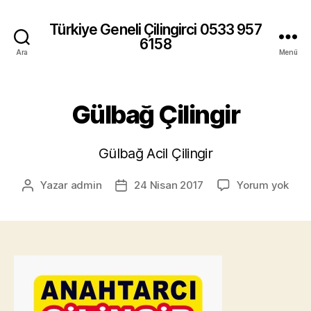
Türkiye Geneli Çilingirci 0533 957
6158
Ara
Menü
Gülbağ Çilingir
Gülbağ Acil Çilingir
Gül
Yazar
admin
24 Nisan 2017
Yorum yok
Yazının
Yazı
Çilin
yazarı
tarihi