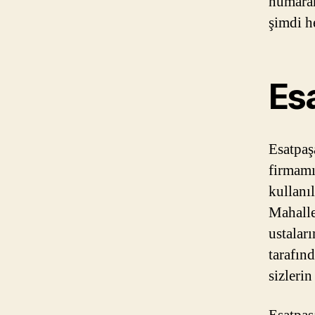
numaram
şimdi h
Es
Esatpaş
firmamı
kullanıl
Mahalles
ustaları
tarafın
sizleri