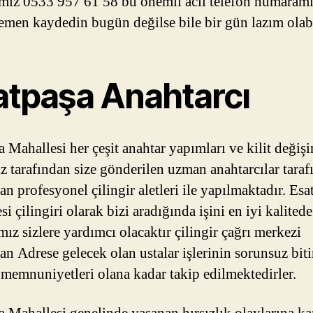
ız 0533 957 61 58 bu önemli acil telefon numaramı
emen kaydedin bugün değilse bile bir gün lazım olabi
atpaşa Anahtarcı
a Mahallesi her çeşit anahtar yapımları ve kilit değişi
z tarafından size gönderilen uzman anahtarcılar tara
an profesyonel çilingir aletleri ile yapılmaktadır. Esa
i çilingiri olarak bizi aradığında işini en iyi kalited
mız sizlere yardımcı olacaktır çilingir çağrı merkezi
dan Adrese gelecek olan ustalar işlerinin sorunsuz bit
n memnuniyetleri olana kadar takip edilmektedirler.