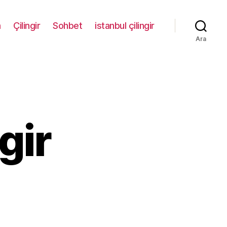
m
Çilingir
Sohbet
istanbul çilingir
Ara
gir
satpaşa
ilingir