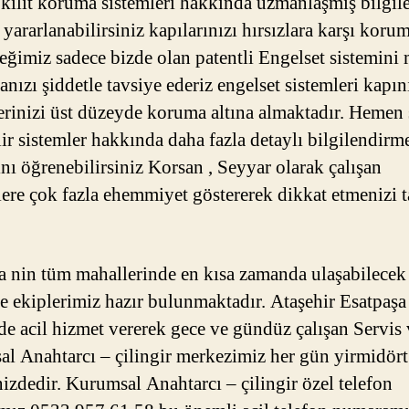
 kilit koruma sistemleri hakkında uzmanlaşmış bilgil
 yararlanabilirsiniz kapılarınızı hırsızlara karşı korum
ceğimiz sadece bizde olan patentli Engelset sistemini
nızı şiddetle tavsiye ederiz engelset sistemleri kapın
erinizi üst düzeyde koruma altına almaktadır. Hemen
lir sistemler hakkında daha fazla detaylı bilgilendirm
ını öğrenebilirsiniz Korsan , Seyyar olarak çalışan
rlere çok fazla ehemmiyet göstererek dikkat etmenizi 
a nin tüm mahallerinde en kısa zamanda ulaşabilecek
e ekiplerimiz hazır bulunmaktadır. Ataşehir Esatpaşa
de acil hizmet vererek gece ve gündüz çalışan Servis
l Anahtarcı – çilingir merkezimiz her gün yirmidört
nizdedir. Kurumsal Anahtarcı – çilingir özel telefon