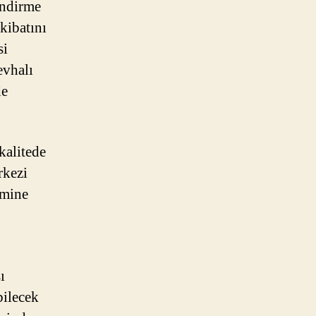
endirme
kibatını
si
evhalı
de
 kalitede
rkezi
imine
ı
bilecek