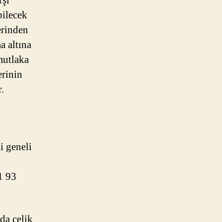
rşı
bilecek
erinden
a altına
mutlaka
erinin
.
ı
i geneli
1 93
da çelik