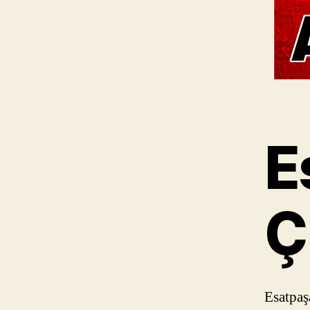
E
Ç
Esatpaş