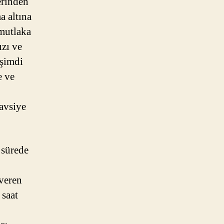
erinden
a altına
 mutlaka
ızı ve
 şimdi
e ve
tavsiye
 sürede
 veren
 saat