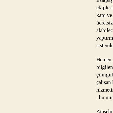
Esatpaş
ekipler
kapı ve
ücretsiz
alabile
yaptırm
sisteml
Hemen ş
bilgilen
çilingi
çalışan
hizmeti
..bu nu
Ataşehi