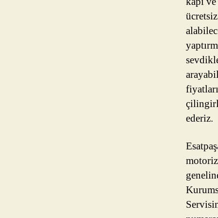
kapı ve
ücretsiz
alabile
yaptırma
sevdikl
arayabi
fiyatlar
çilingi
ederiz.
Esatpaş
motoriz
genelin
Kurumsa
Servisi