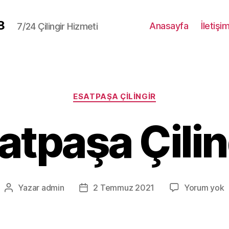
8
Anasayfa
İletişi
7/24 Çilingir Hizmeti
Kategoriler
ESATPAŞA ÇILINGIR
atpaşa Çilin
E
Yazar
admin
2 Temmuz 2021
Yorum yok
Yazının
Yazı
Ç
yazarı
tarihi