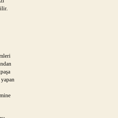
zı
lir.
mleri
fından
tpaşa
e yapan
imine