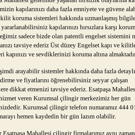
a Mahallesi genelinde yaşanan hırsızlık olaylarına ka
imizin kapılarınızı daha fazla emniyete ve güvene ala
 kilit koruma sistemleri hakkında uzmanlaşmış bilgil
 yararlanabilirsiniz kapılarınızı hırsızlara karşı korum
ceğimiz sadece bizde olan patentli engelset sistemini 
anızı tavsiye ederiz Üst düzey Engelset kapı ve kilitl
eri kapınızı ve sevdiklerinizi koruma altına almaktadır
imdi arayabilir sistemler hakkında daha fazla detayl
dirme ve fiyatlarını öğrenebilirsiniz seyyar çalışan
rlere dikkat etmenizi tavsiye ederiz. Esatpaşa Mahalles
 hizmet veren Kurumsal çilingir merkezimiz her gün
nizdedir. Kurumsal çilingir telefon numaramız 444 0
marayı hemen kaydedin bir gün lazım olabilir.
r Esatpaşa Mahallesi çilingir firmalarımız aynı zaman