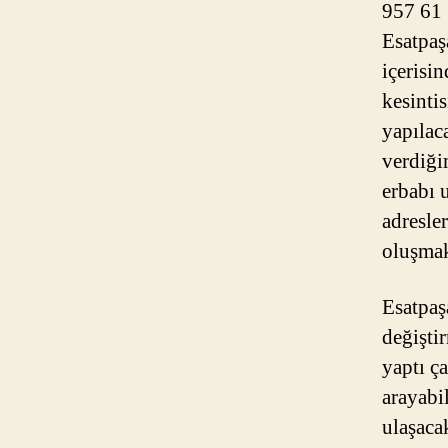
957 61 
Esatpaş
içerisi
kesintis
yapılac
verdiğim
erbabı 
adresle
oluşmak
Esatpaş
değiştir
yaptı ç
arayabi
ulaşaca