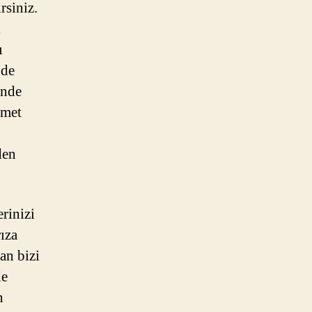
rsiniz.
ı
ı
nde
inde
zmet
den
rinizi
rıza
an bizi
de
n