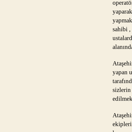
operatö
yaparak
yapmakt
sahibi ,
ustalar
alanınd
Ataşehir
yapan u
tarafın
sizleri
edilmek
Ataşehi
ekipler