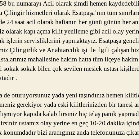
58 bu numarayı Acil olarak şimdi hemen kaydedebili
a Çilingir hizmetleri olarak Esatpaşa’nın tüm sınırlar
nde 24 saat acil olarak haftanın her günü günün her an
iz olarak kapı açma kilit yenileme gibi acil olay yeri
ak işlerin servisliklerini yapmaktayız. Esatpaşa genel
iz Çilingirlik ve Anahtarcılık işi ile ilgili çalışan hi
ustalarımız mahallesine hakim hatta tüm ilçeye hakim
ri sokak sokak bilen çok sevilen meslek ustası kişiler
tadır .
a de oturuyorsunuz yada yeni taşındınız hemen kilitle
meniz gerekiyor yada eski kilitlerinizden bir tanesi a
alışmıyor kapıda kalabilirsiniz hiç telaş panik yapmad
lirsiniz ustamız olay yerine en geç 10-20 dakika için
k konumdadır bizi aradıgınız anda telefonunuza çıka