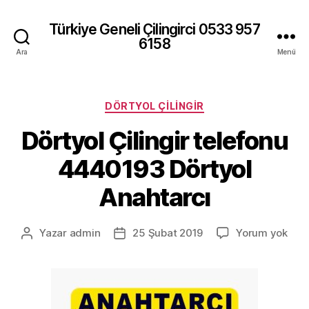
Türkiye Geneli Çilingirci 0533 957
6158
Ara
Menü
Kategoriler
DÖRTYOL ÇILINGIR
Dörtyol Çilingir telefonu
4440193 Dörtyol
Anahtarcı
Dört
Yazar
admin
25 Şubat 2019
Yorum yok
Yazının
Yazı
Çilin
yazarı
tarihi
tele
444
Dört
Anah