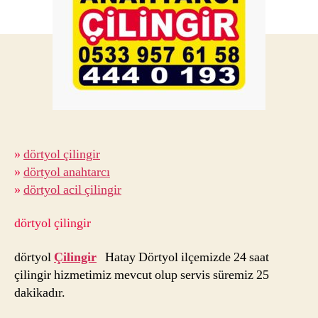
»
dörtyol çilingir
»
dörtyol anahtarcı
»
dörtyol acil çilingir
dörtyol çilingir
dörtyol
Çilingir
Hatay Dörtyol ilçemizde 24 saat
çilingir hizmetimiz mevcut olup servis süremiz 25
dakikadır.