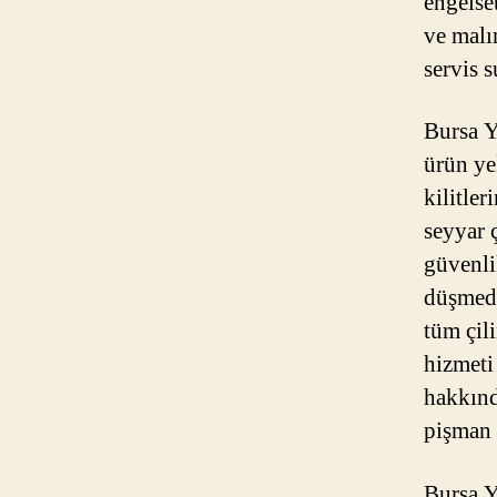
engelset
ve malı
servis 
Bursa Yı
ürün ye
kilitler
seyyar ç
güvenli
düşmede
tüm çili
hizmeti
hakkında
pişman 
Bursa Yı