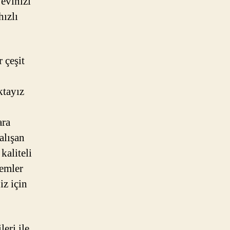
 evinizi
hızlı
r çeşit
ktayız
ara
alışan
kaliteli
lemler
iz için
leri ile