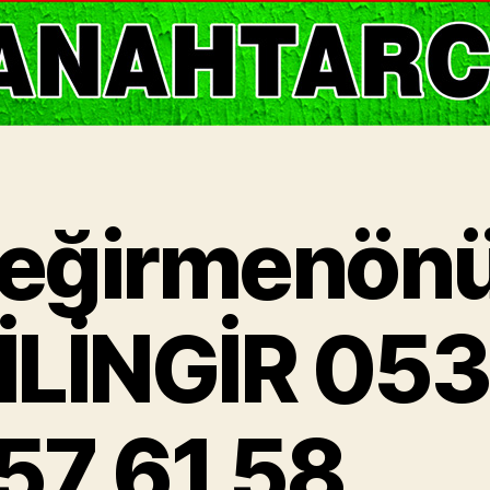
eğirmenön
İLİNGİR 05
57 61 58