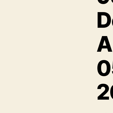
D
A
0
2