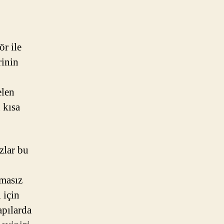
ör ile
rinin
elen
 kısa
zlar bu
nmasız
 için
apılarda