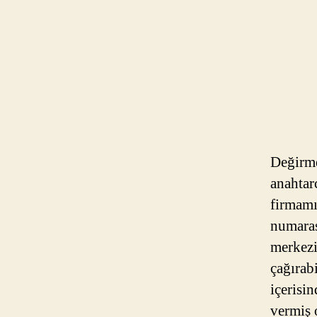
Değirme
anahtar
firmamı
numaras
merkezi
çağırab
içerisi
vermiş 