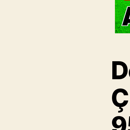
D
Ç
9