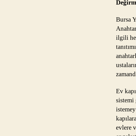
Değirm
Bursa Y
Anahtar
ilgili h
tanıtımı
anahtarl
ustaları
zamanda
Ev kapı
sistemi
istemey
kapılara
evlere v