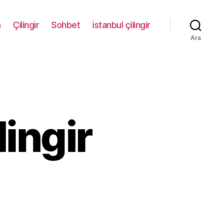
m
Çilingir
Sohbet
istanbul çilingir
Ara
ingir
ğirmenönü
ingir