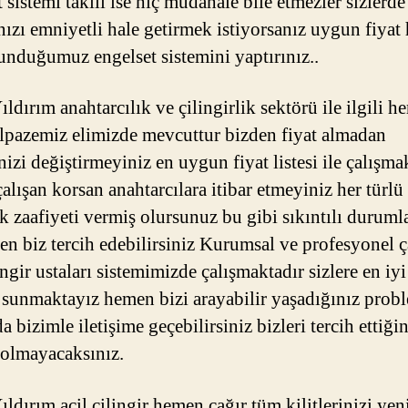
 sistemi takılı ise hiç müdahale bile etmezler sizlerde
nızı emniyetli hale getirmek istiyorsanız uygun fiyat 
sunduğumuz engelset sistemini yaptırınız..
ldırım anahtarcılık ve çilingirlik sektörü ile ilgili he
lpazemiz elimizde mevcuttur bizden fiyat almadan
inizi değiştirmeyiniz en uygun fiyat listesi ile çalışma
alışan korsan anahtarcılara itibar etmeyiniz her türlü
k zaafiyeti vermiş olursunuz bu gibi sıkıntılı duruml
n biz tercih edebilirsiniz Kurumsal ve profesyonel ç
ngir ustaları sistemimizde çalışmaktadır sizlere en iyi 
 sunmaktayız hemen bizi arayabilir yaşadığınız prob
 bizimle iletişime geçebilirsiniz bizleri tercih ettiğin
olmayacaksınız.
ldırım acil çilingir hemen çağır tüm kilitlerinizi yeni