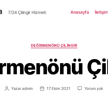
8
Anasayfa
İletişi
7/24 Çilingir Hizmeti
Kategoriler
DEĞIRMENÖNÜ ÇILINGIR
rmenönü Çil
De
Yazar
admin
17 Ekim 2021
Yorum yok
Yazının
Yazı
Çil
yazarı
tarihi