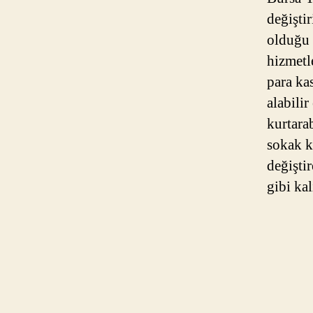
değişti
olduğu 
hizmetl
para kas
alabilir
kurtara
sokak ka
değiştir
gibi kal