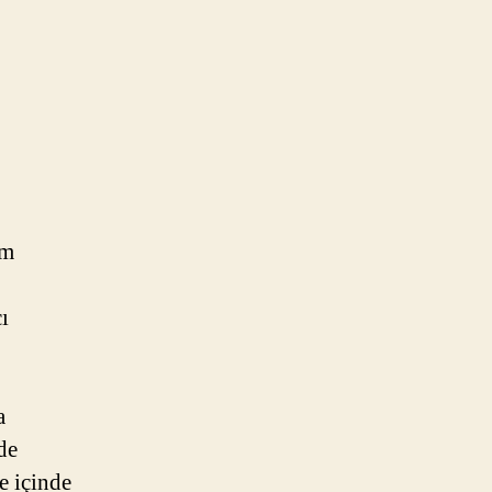
ım
ı
a
de
e içinde