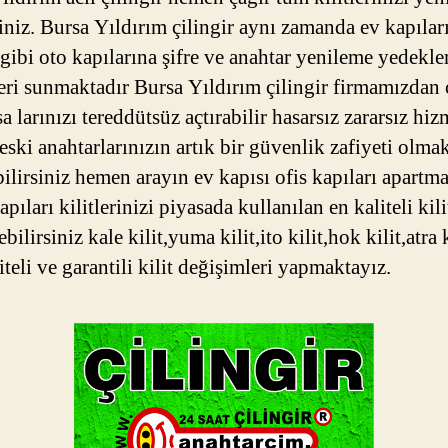
riniz. Bursa Yıldırım çilingir aynı zamanda ev kapılar
gibi oto kapılarına şifre ve anahtar yenileme yedekl
eri sunmaktadır Bursa Yıldırım çilingir firmamızdan 
a larınızı tereddütsüz açtırabilir hasarsız zararsız hiz
 eski anahtarlarınızın artık bir güvenlik zafiyeti olma
bilirsiniz hemen arayın ev kapısı ofis kapıları apartm
pıları kilitlerinizi piyasada kullanılan en kaliteli kilit
ebilirsiniz kale kilit,yuma kilit,ito kilit,hok kilit,atra k
iteli ve garantili kilit değişimleri yapmaktayız.