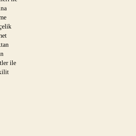
ına
eme
çelik
met
ktan
an
ler ile
ilit