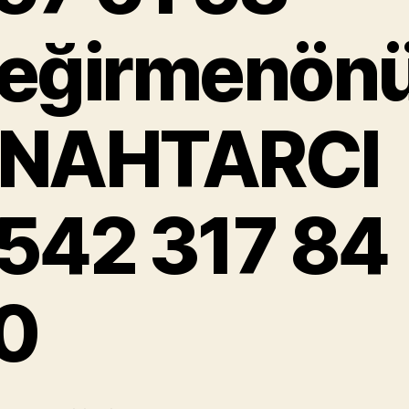
eğirmenön
NAHTARCI
542 317 84
0