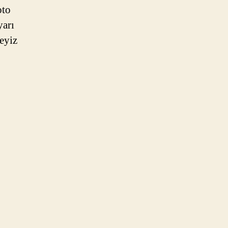
oto
yarı
teyiz