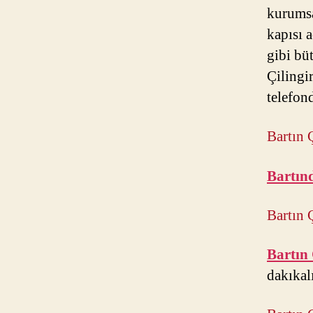
kurumsa
kapısı a
gibi bü
Çilingi
telefond
Bartın Ç
Bartınd
Bartın 
Bartın 
dakıkal