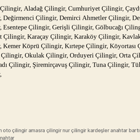
Çilingir, Aladağ Çilingir, Cumhuriyet Çilingir, Çay
r, Değirmenci Çilingir, Demirci Ahmetler Çilingir, De
, Esentepe Çilingir, Gerişli Çilingir, Gölbucağı Çiling
t Çilingir, Karaçay Çilingir, Karaköy Çilingir, Kavla
r, Kemer Köprü Çilingir, Kırtepe Çilingir, Köyortası Ç
Çilingir, Okulak Çilingir, Orduyeri Çilingir, Orta Çil
dı Çilingir, Şiremirçavuş Çilingir, Tuna Çilingir, Tü
,
n oto çilingir amasra çilingir nur çilingir kardeşler anahtar bart
anahtar