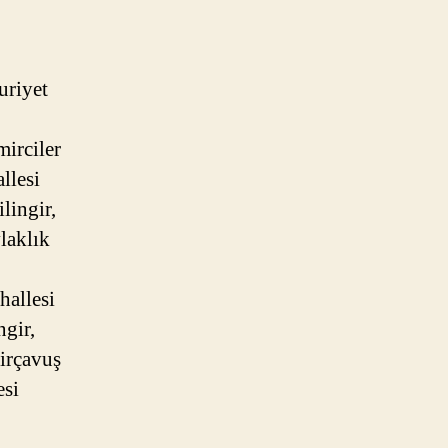
o
uriyet
mirciler
llesi
lingir,
laklık
hallesi
ngir,
mirçavuş
esi