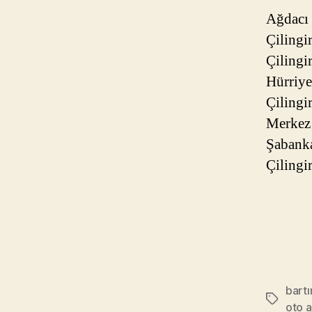
Ağdacı 
Çilingi
Çilingir
Hürriye
Çilingi
Merkez 
Şabanka
Çilingir
bartı
Etiketler
oto 