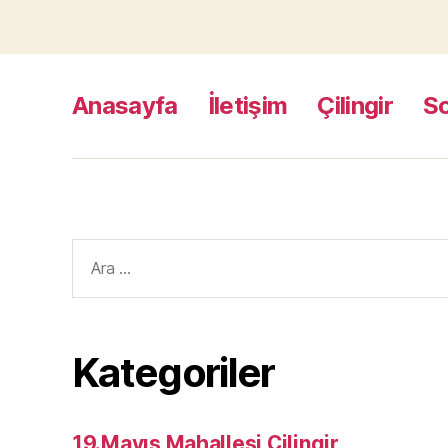
Anasayfa
İletişim
Çilingir
S
Arama
yap:
Kategoriler
19.Mayıs Mahallesi Çilingir