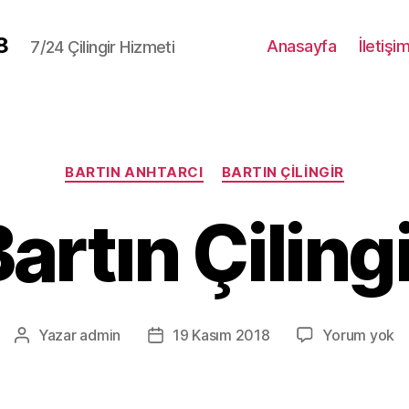
8
Anasayfa
İletişi
7/24 Çilingir Hizmeti
Kategoriler
BARTIN ANHTARCI
BARTIN ÇILINGIR
artın Çiling
Ba
Yazar
admin
19 Kasım 2018
Yorum yok
Yazının
Yazı
Çi
yazarı
tarihi