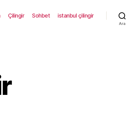
m
Çilingir
Sohbet
istanbul çilingir
Ara
ir
rtın
lingir