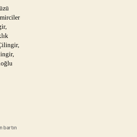
düzü
mirciler
ir,
klık
ilingir,
ingir,
loğlu
ın bartın