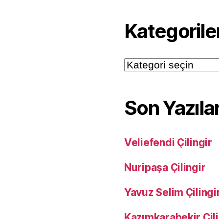
Kategorile
Kategoriler
Son Yazıla
Veliefendi Çilingir
Nuripaşa Çilingir
Yavuz Selim Çilingi
Kazımkarabekir Çili