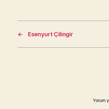
←
Esenyurt Çilingir
Yorum y