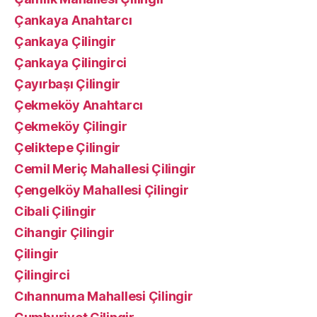
Çankaya Anahtarcı
Çankaya Çilingir
Çankaya Çilingirci
Çayırbaşı Çilingir
Çekmeköy Anahtarcı
Çekmeköy Çilingir
Çeliktepe Çilingir
Cemil Meriç Mahallesi Çilingir
Çengelköy Mahallesi Çilingir
Cibali Çilingir
Cihangir Çilingir
Çilingir
Çilingirci
Cıhannuma Mahallesi Çilingir