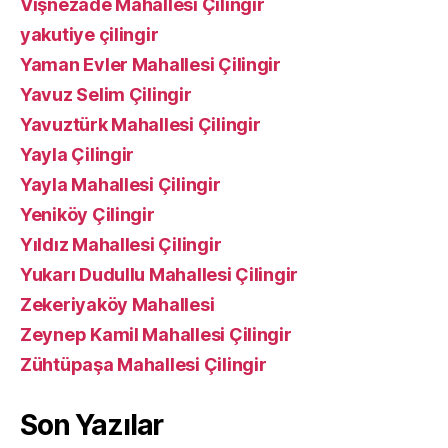
Vişnezade Mahallesi Çilingir
yakutiye çilingir
Yaman Evler Mahallesi Çilingir
Yavuz Selim Çilingir
Yavuztürk Mahallesi Çilingir
Yayla Çilingir
Yayla Mahallesi Çilingir
Yeniköy Çilingir
Yıldız Mahallesi Çilingir
Yukarı Dudullu Mahallesi Çilingir
Zekeriyaköy Mahallesi
Zeynep Kamil Mahallesi Çilingir
Zühtüpaşa Mahallesi Çilingir
Son Yazılar