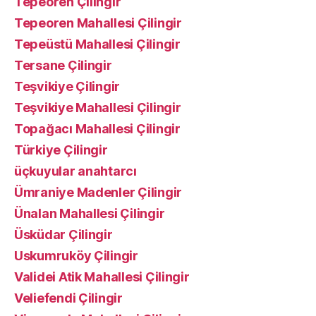
Tepeoren Çilingir
Tepeoren Mahallesi Çilingir
Tepeüstü Mahallesi Çilingir
Tersane Çilingir
Teşvikiye Çilingir
Teşvikiye Mahallesi Çilingir
Topağacı Mahallesi Çilingir
Türkiye Çilingir
üçkuyular anahtarcı
Ümraniye Madenler Çilingir
Ünalan Mahallesi Çilingir
Üsküdar Çilingir
Uskumruköy Çilingir
Validei Atik Mahallesi Çilingir
Veliefendi Çilingir