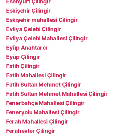
Esenyurt Çilingir
Eskişehir Çilingir
Eskişehir mahallesi Çilingir
Evliya Çelebi Çilingir
Evliya Çelebi Mahallesi Çilingir
Eyüp Anahtarcı
Eyüp Çilingir
Fatih Çilingir
Fatih Mahallesi Çilingir
Fatih Sultan Mehmet Çilingir
Fatih Sultan Mehmet Mahallesi Çilingir
Fenerbahçe Mahallesi Çilingir
Feneryolu Mahallesi Çilingir
Ferah Mahallesi Çilingir
Ferahevler Çilingir