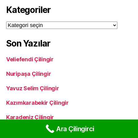
Kategoriler
Kategoriler
Son Yazılar
Veliefendi Çilingir
Nuripaşa Çilingir
Yavuz Selim Çilingir
Kazımkarabekir Çilingir
Karadeniz Çilingir
Ara Çilingirci
Arşivler