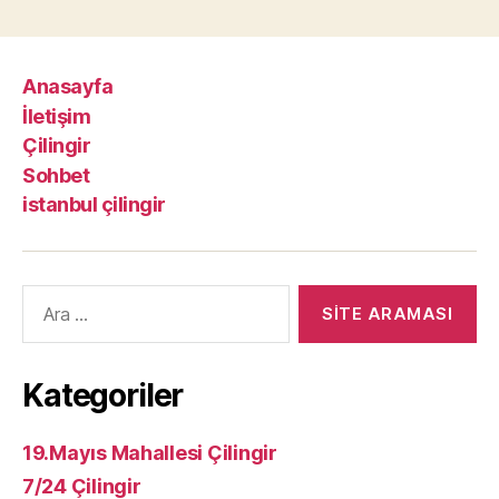
Anasayfa
İletişim
Çilingir
Sohbet
istanbul çilingir
Arama
yap:
Kategoriler
19.Mayıs Mahallesi Çilingir
7/24 Çilingir