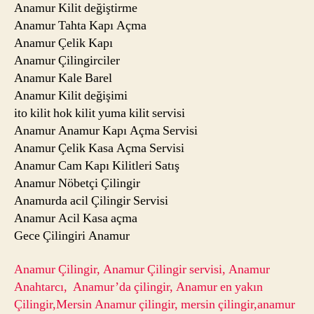
Anamur Kilit değiştirme
Anamur Tahta Kapı Açma
Anamur Çelik Kapı
Anamur Çilingirciler
Anamur Kale Barel
Anamur Kilit değişimi
ito kilit hok kilit yuma kilit servisi
Anamur Anamur Kapı Açma Servisi
Anamur Çelik Kasa Açma Servisi
Anamur Cam Kapı Kilitleri Satış
Anamur Nöbetçi Çilingir
Anamurda acil Çilingir Servisi
Anamur Acil Kasa açma
Gece Çilingiri Anamur
Anamur Çilingir, Anamur Çilingir servisi, Anamur
Anahtarcı, Anamur’da çilingir, Anamur en yakın
Çilingir,Mersin Anamur çilingir, mersin çilingir,anamur