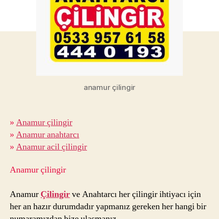
Ana
Anah
anamur çilingir
»
Anamur çilingir
»
Anamur anahtarcı
»
Anamur acil çilingir
Anamur çilingir
Anamur
Çilingir
ve Anahtarcı her çilingir ihtiyacı için
her an hazır durumdadır yapmanız gereken her hangi bir
numaramızdan bize ulaşmanız.