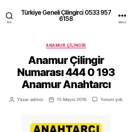
Türkiye Geneli Çilingirci 0533 957
6158
Ara
Menü
Kategoriler
ANAMUR ÇILINGIR
Anamur Çilingir
Numarası 444 0 193
Anamur Anahtarcı
Ana
Yazar
admin
15 Mayıs 2019
Yorum yok
Yazının
Yazı
Çilin
yazarı
tarihi
Num
444
0
193