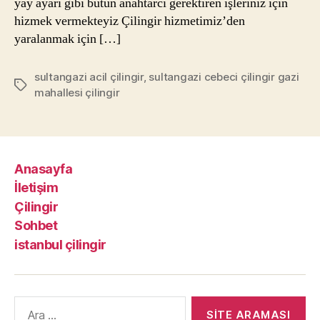
yay ayarı gibi bütün anahtarcı gerektiren işleriniz için
hizmek vermekteyiz Çilingir hizmetimiz’den
yaralanmak için […]
sultangazi acil çilingir
,
sultangazi cebeci çilingir gazi
Etiketler
mahallesi çilingir
Anasayfa
İletişim
Çilingir
Sohbet
istanbul çilingir
Arama
yap: