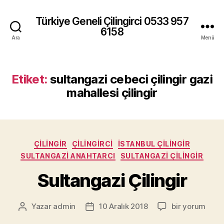
Türkiye Geneli Çilingirci 0533 957
6158
Ara
Menü
Etiket:
sultangazi cebeci çilingir gazi
mahallesi çilingir
Kategoriler
ÇILINGIR
ÇILINGIRCI
İSTANBUL ÇILINGIR
SULTANGAZI ANAHTARCI
SULTANGAZI ÇILINGIR
Sultangazi Çilingir
Sultangazi
Yazar
admin
10 Aralık 2018
bir yorum
Yazının
Yazı
Çilingir
yazarı
tarihi