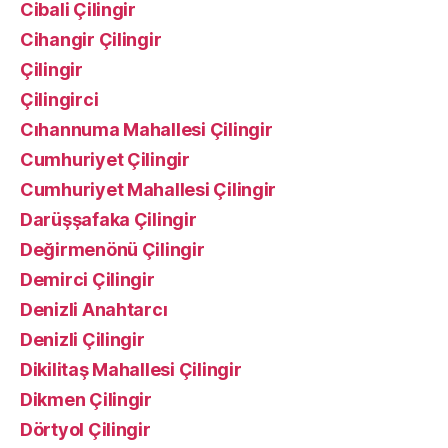
Cibali Çilingir
Cihangir Çilingir
Çilingir
Çilingirci
Cıhannuma Mahallesi Çilingir
Cumhuriyet Çilingir
Cumhuriyet Mahallesi Çilingir
Darüşşafaka Çilingir
Değirmenönü Çilingir
Demirci Çilingir
Denizli Anahtarcı
Denizli Çilingir
Dikilitaş Mahallesi Çilingir
Dikmen Çilingir
Dörtyol Çilingir