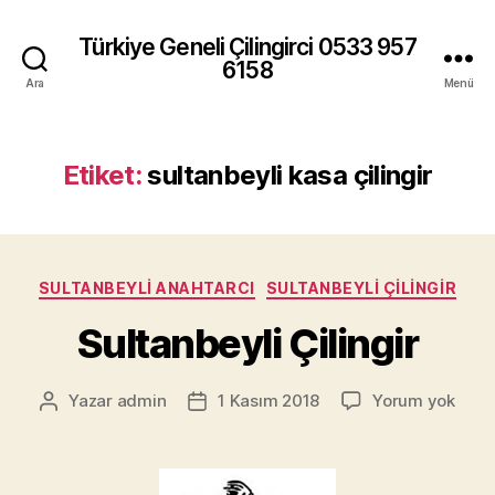
Türkiye Geneli Çilingirci 0533 957
6158
Ara
Menü
Etiket:
sultanbeyli kasa çilingir
Kategoriler
SULTANBEYLI ANAHTARCI
SULTANBEYLI ÇILINGIR
Sultanbeyli Çilingir
Sulta
Yazar
admin
1 Kasım 2018
Yorum yok
Yazının
Yazı
Çilin
yazarı
tarihi