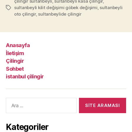
çilingir sultanbeyli
,
sultanbeyli kasa çilingir
,
sultanbeyli kilit değişimi göbek değişimi
,
sultanbeyli
Etiketler
oto çilingir
,
sultanbeylide çilingir
Anasayfa
İletişim
Çilingir
Sohbet
istanbul çilingir
Arama
yap:
Kategoriler