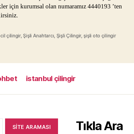
ler için kurumsal olan numaramız 4440193 ’ten
irsiniz.
acil çilingir
,
Şişli Anahtarcı
,
Şişli Çilingir
,
şişli oto çilingir
ohbet
istanbul çilingir
Tıkla Ara