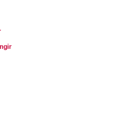
r
ngir