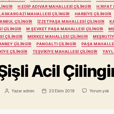
LINGIR
H.EDIP ADIVAR MAHALLESI ÇILINGIR
H.RIFAT
LASKARGAZI MAHALLESI ÇILINGIR
HARBIYE ÇILINGIR
ANBUL ÇILINGIR
İZZETPAŞA MAHALLESI ÇILINGIR
K
 ÇILINGIR
M.ŞEVKET PAŞA MAHALLESI ÇILINGIR
ME
I ÇILINGIR
MERKEZ MAHALLESI ÇILINGIR
MEŞRUTIY
NBEY ÇILINGIR
PANGALTI ÇILINGIR
PAŞA MAHALLES
KIYE ÇILINGIR
TEŞVIKIYE MAHALLESI ÇILINGIR
YAYL
Şişli Acil Çilingi
Şiş
Yazar
admin
23 Ekim 2018
Yorum yok
Yazının
Yazı
Ac
yazarı
tarihi
Çil