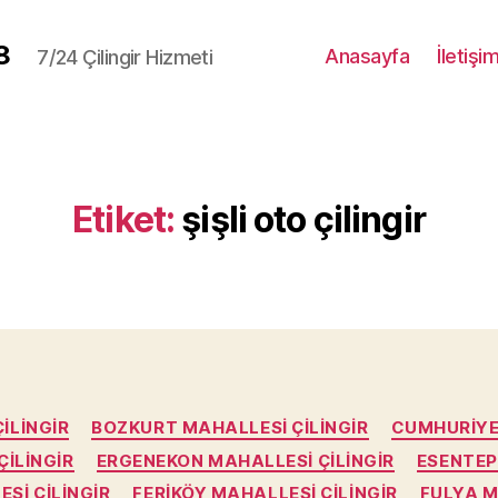
8
Anasayfa
İletişi
7/24 Çilingir Hizmeti
Etiket:
şişli oto çilingir
Kategoriler
ILINGIR
BOZKURT MAHALLESI ÇILINGIR
CUMHURIYE
ILINGIR
ERGENEKON MAHALLESI ÇILINGIR
ESENTEP
SI ÇILINGIR
FERIKÖY MAHALLESI ÇILINGIR
FULYA M