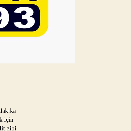
 dakika
k için
it gibi