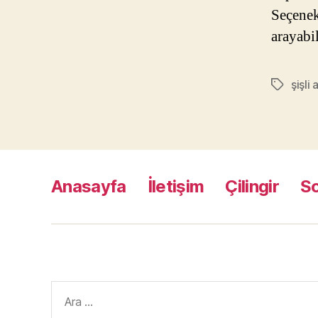
Seçenek
arayabil
şişli 
Etiketler
Anasayfa
İletişim
Çilingir
S
Arama
yap: