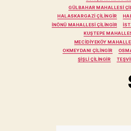
GÜLBAHAR MAHALLESI ÇI
HALASKARGAZI ÇILINGIR
HA
İNÖNÜ MAHALLESI ÇILINGIR
İST
KUŞTEPE MAHALLESI
MECIDIYEKÖY MAHALLES
OKMEYDANI ÇILINGIR
OSMA
ŞIŞLI ÇILINGIR
TEŞVI