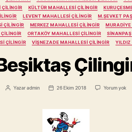
 ÇILINGIR
KÜLTÜR MAHALLESI ÇILINGIR
KURUÇESME
ILINGIR
LEVENT MAHALLESI ÇILINGIR
M.ŞEVKET PAŞ
 ÇILINGIR
MERKEZ MAHALLESI ÇILINGIR
MURADIYE 
ÇILINGIR
ORTAKÖY MAHALLESI ÇILINGIR
SINANPAŞ
I ÇILINGIR
VIŞNEZADE MAHALLESI ÇILINGIR
YILDIZ
Beşiktaş Çilingi
Be
Yazar
admin
26 Ekim 2018
Yorum yok
Yazının
Yazı
Çil
yazarı
tarihi