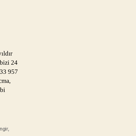
ıldır
bizi 24
533 957
acma,
ibi
ngir
,