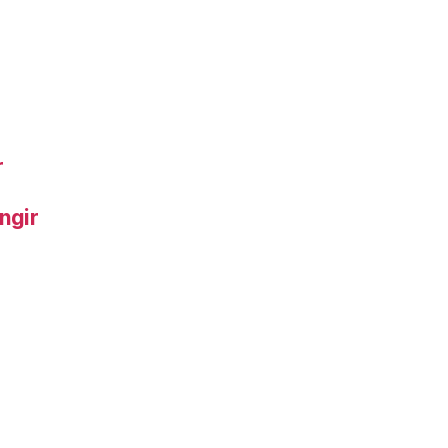
r
ngir