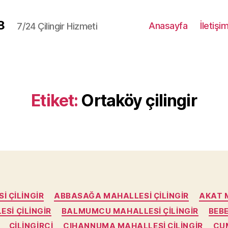
8
Anasayfa
İletişi
7/24 Çilingir Hizmeti
Etiket:
Ortaköy çilingir
Kategoriler
I ÇILINGIR
ABBASAĞA MAHALLESI ÇILINGIR
AKAT M
SI ÇILINGIR
BALMUMCU MAHALLESI ÇILINGIR
BEBE
ÇILINGIRCI
CIHANNUMA MAHALLESI ÇILINGIR
CUM