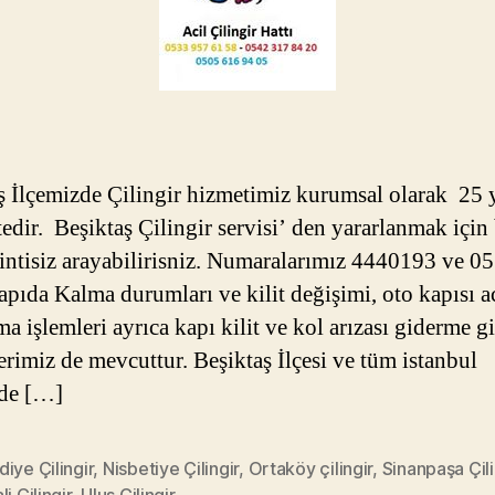
ş İlçemizde Çilingir hizmetimiz kurumsal olarak 25 y
edir. Beşiktaş Çilingir servisi’ den yararlanmak için 
sintisiz arayabilirisniz. Numaralarımız 4440193 ve 0
pıda Kalma durumları ve kilit değişimi, oto kapısı 
a işlemleri ayrıca kapı kilit ve kol arızası giderme g
erimiz de mevcuttur. Beşiktaş İlçesi ve tüm istanbul
nde […]
iye Çilingir
,
Nisbetiye Çilingir
,
Ortaköy çilingir
,
Sinanpaşa Çili