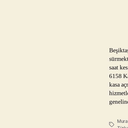
Beşikta
sürmekt
saat ke
6158 Ka
kasa açm
hizmetl
geneli
Murad
Etiketler