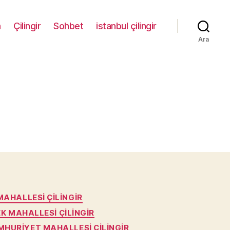
m
Çilingir
Sohbet
istanbul çilingir
Ara
AHALLESI ÇILINGIR
K MAHALLESI ÇILINGIR
HURIYET MAHALLESI ÇILINGIR