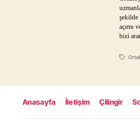
uzmanla
şekilde 
açımı v
bizi ar
Orta
Etiketler
Anasayfa
İletişim
Çilingir
S