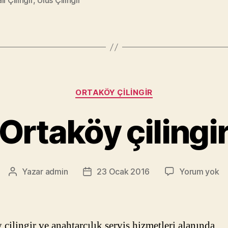
li Çilingir
,
Ulus Çilingir
Kategoriler
ORTAKÖY ÇILINGIR
Ortaköy çilingi
Or
Yazar
admin
23 Ocak 2016
Yorum yok
Yazının
Yazı
çi
yazarı
tarihi
 çilingir ve anahtarcılık servis hizmetleri alanında