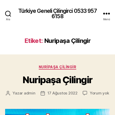
Türkiye Geneli Çilingirci 0533 957
6158
Ara
Menü
Etiket:
Nuripaşa Çilingir
Kategoriler
NURIPAŞA ÇILINGIR
Nuripaşa Çilingir
Nur
Yazar
admin
17 Ağustos 2022
Yorum yok
Yazının
Yazı
Çil
yazarı
tarihi