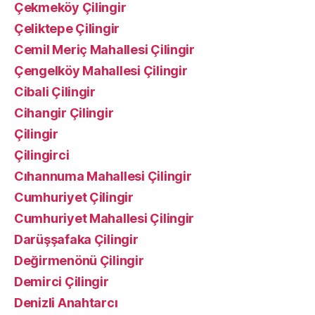
Çekmeköy Çilingir
Çeliktepe Çilingir
Cemil Meriç Mahallesi Çilingir
Çengelköy Mahallesi Çilingir
Cibali Çilingir
Cihangir Çilingir
Çilingir
Çilingirci
Cıhannuma Mahallesi Çilingir
Cumhuriyet Çilingir
Cumhuriyet Mahallesi Çilingir
Darüşşafaka Çilingir
Değirmenönü Çilingir
Demirci Çilingir
Denizli Anahtarcı