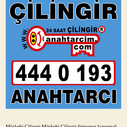
Müskebi Çilingir Müskebi Çilingir firmamız kurumsal