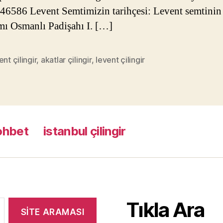
6586 Levent Semtimizin tarihçesi: Levent semtinin 
mı Osmanlı Padişahı I. […]
ent çilingir
,
akatlar çilingir
,
levent çilingir
ohbet
istanbul çilingir
Tıkla Ara