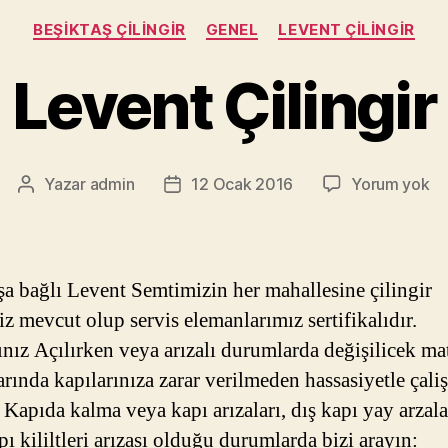
Kategoriler
BEŞIKTAŞ ÇILINGIR
GENEL
LEVENT ÇILINGIR
Levent Çilingir
Le
Yazar
admin
12 Ocak 2016
Yorum yok
Yazının
Yazı
Çil
yazarı
tarihi
şa bağlı Levent Semtimizin her mahallesine çilingir
iz mevcut olup servis elemanlarımız sertifikalıdır.
ınız Açılırken veya arızalı durumlarda değişilicek ma
rında kapılarınıza zarar verilmeden hassasiyetle çali
. Kapıda kalma veya kapı arızaları, dış kapı yay arzal
ı kililtleri arızası olduğu durumlarda bizi arayın: