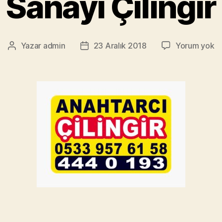
Sanayi Çilingir
Sa
Yazar
admin
23 Aralık 2018
Yorum yok
Yazının
Yazı
Çi
yazarı
tarihi