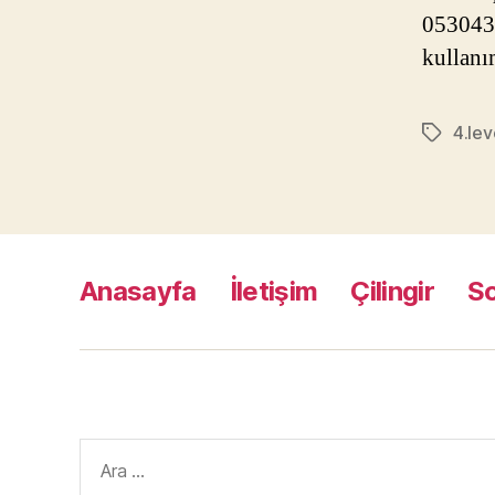
0530434
kullanı
4.lev
Etiketler
Anasayfa
İletişim
Çilingir
S
Arama
yap: