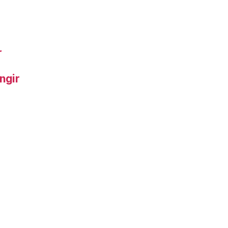
r
ngir