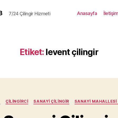
8
Anasayfa
İletişi
7/24 Çilingir Hizmeti
Etiket:
levent çilingir
Kategoriler
R
ÇILINGIRCI
SANAYI ÇILINGIR
SANAYI MAHALLESI 