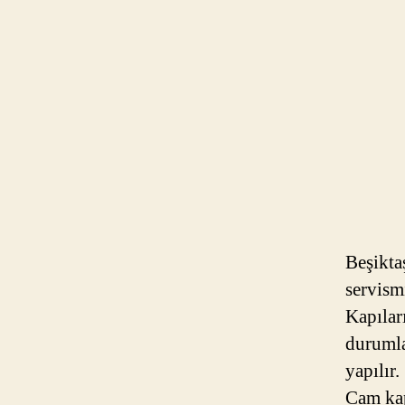
Beşikta
servism
Kapılar
durumla
yapılır
Cam kap