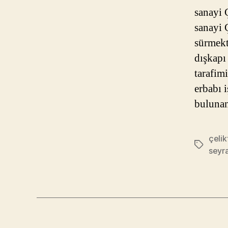
sanayi 
sanayi 
sürmekte
dışkapı
tarafimi
erbabı 
bulunan
çelik
Etiketler
seyra