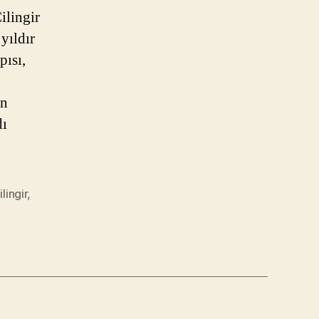
ilingir
yıldır
pısı,
in
dı
lingir
,