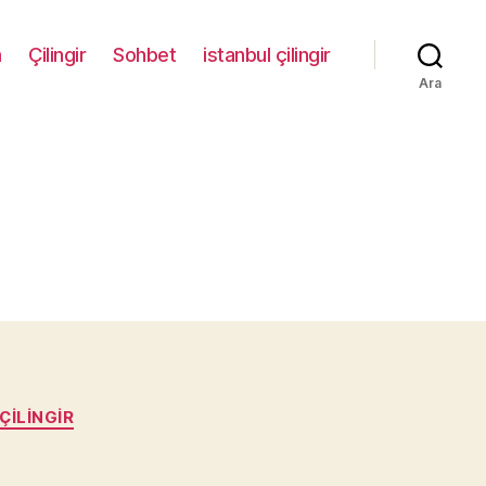
m
Çilingir
Sohbet
istanbul çilingir
Ara
ÇILINGIR