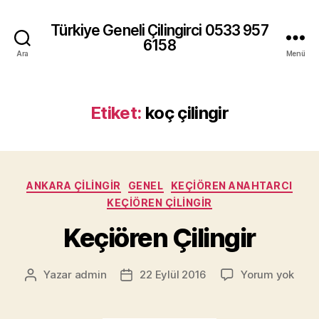
Türkiye Geneli Çilingirci 0533 957
6158
Ara
Menü
Etiket:
koç çilingir
Kategoriler
ANKARA ÇILINGIR
GENEL
KEÇIÖREN ANAHTARCI
KEÇIÖREN ÇILINGIR
Keçiören Çilingir
Keçi
Yazar
admin
22 Eylül 2016
Yorum yok
Yazının
Yazı
Çilin
yazarı
tarihi