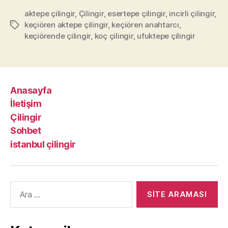
aktepe çilingir
,
Çilingir
,
esertepe çilingir
,
incirli çilingir
,
keçiören aktepe çilingir
,
keçiören anahtarcı
,
Etiketler
keçiörende çilingir
,
koç çilingir
,
ufuktepe çilingir
Anasayfa
İletişim
Çilingir
Sohbet
istanbul çilingir
Arama
yap: