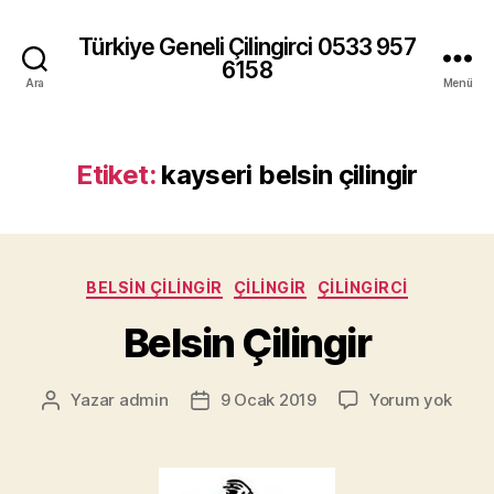
Türkiye Geneli Çilingirci 0533 957
6158
Ara
Menü
Etiket:
kayseri belsin çilingir
Kategoriler
BELSIN ÇILINGIR
ÇILINGIR
ÇILINGIRCI
Belsin Çilingir
Belsi
Yazar
admin
9 Ocak 2019
Yorum yok
Yazının
Yazı
Çiling
yazarı
tarihi