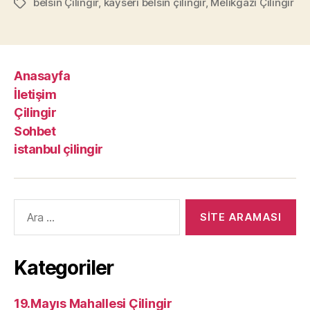
belsin Çilingir
,
kayseri belsin çilingir
,
Melikgazi Çilingir
Etiketler
Anasayfa
İletişim
Çilingir
Sohbet
istanbul çilingir
Arama
yap:
Kategoriler
19.Mayıs Mahallesi Çilingir