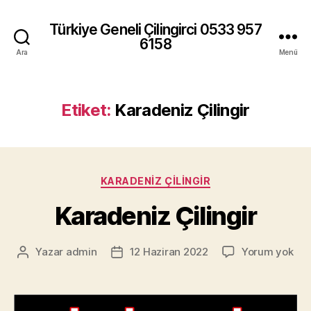
Türkiye Geneli Çilingirci 0533 957
6158
Ara
Menü
Etiket:
Karadeniz Çilingir
Kategoriler
KARADENIZ ÇILINGIR
Karadeniz Çilingir
Kar
Yazar
admin
12 Haziran 2022
Yorum yok
Yazının
Yazı
Çili
yazarı
tarihi