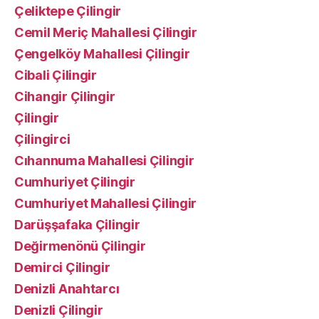
Çeliktepe Çilingir
Cemil Meriç Mahallesi Çilingir
Çengelköy Mahallesi Çilingir
Cibali Çilingir
Cihangir Çilingir
Çilingir
Çilingirci
Cıhannuma Mahallesi Çilingir
Cumhuriyet Çilingir
Cumhuriyet Mahallesi Çilingir
Darüşşafaka Çilingir
Değirmenönü Çilingir
Demirci Çilingir
Denizli Anahtarcı
Denizli Çilingir