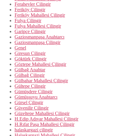
Ferahevler Çilingir
Feriköy Çilingir
Feriköy Mahallesi Çilingir
Fulya Çilingir
Fulya Mahallesi Çilingir
Garipçe Çilingir
Gaziosmanpaşa Anahtarcı
Gaziosmanpaşa Çilingir
Genel
Giresun Çilingir
Göktürk Çilingir
Göztepe Mahallesi Çilingir
Gülbağ Anahtar
Gülbağ Çilingir
Gülbahar Mahallesi Çilingir
Gültepe Çilingir
Gümüşdere Çilingir
Gümüşsuyu Anahtarcı
Gürsel Çilingir
Güvenilir Çilingir
Güzeltepe Mahallesi Çilingir
H.Edip Adıvar Mahallesi Çilingir
H.Rıfat Paşa Mahallesi Çilingir
halaskargazi çilingir
Halaskargazi Mahallesi Çilingir