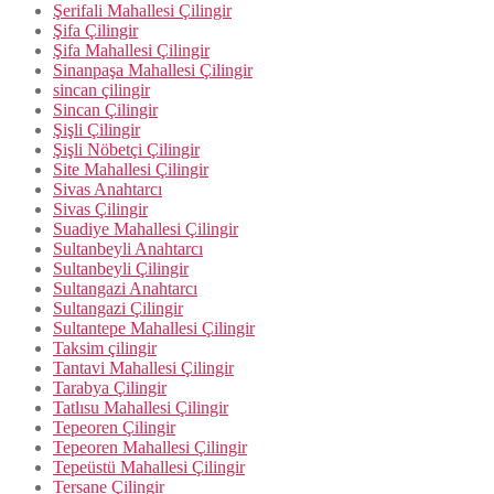
Şerifali Mahallesi Çilingir
Şifa Çilingir
Şifa Mahallesi Çilingir
Sinanpaşa Mahallesi Çilingir
sincan çilingir
Sincan Çilingir
Şişli Çilingir
Şişli Nöbetçi Çilingir
Site Mahallesi Çilingir
Sivas Anahtarcı
Sivas Çilingir
Suadiye Mahallesi Çilingir
Sultanbeyli Anahtarcı
Sultanbeyli Çilingir
Sultangazi Anahtarcı
Sultangazi Çilingir
Sultantepe Mahallesi Çilingir
Taksim çilingir
Tantavi Mahallesi Çilingir
Tarabya Çilingir
Tatlısu Mahallesi Çilingir
Tepeoren Çilingir
Tepeoren Mahallesi Çilingir
Tepeüstü Mahallesi Çilingir
Tersane Çilingir