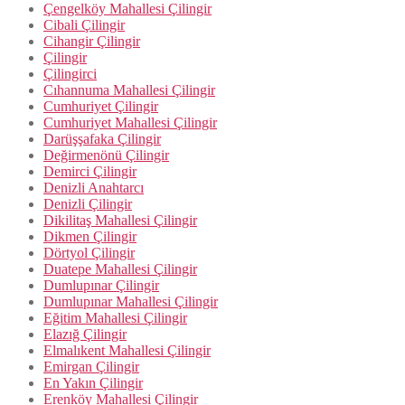
Çengelköy Mahallesi Çilingir
Cibali Çilingir
Cihangir Çilingir
Çilingir
Çilingirci
Cıhannuma Mahallesi Çilingir
Cumhuriyet Çilingir
Cumhuriyet Mahallesi Çilingir
Darüşşafaka Çilingir
Değirmenönü Çilingir
Demirci Çilingir
Denizli Anahtarcı
Denizli Çilingir
Dikilitaş Mahallesi Çilingir
Dikmen Çilingir
Dörtyol Çilingir
Duatepe Mahallesi Çilingir
Dumlupınar Çilingir
Dumlupınar Mahallesi Çilingir
Eğitim Mahallesi Çilingir
Elazığ Çilingir
Elmalıkent Mahallesi Çilingir
Emirgan Çilingir
En Yakın Çilingir
Erenköy Mahallesi Çilingir