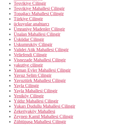
Teşvikiye Çilingir
Teşvikiye Mahallesi Çilingir
Topağacı Mahallesi Çilingir
Türkiye Çilingir
üçkuyular anahtarcı
Ümraniye Madenler Çilingir
Ünalan Mahallesi Çilingir
Üsküdar Çilingir
Uskumruköy Çilingir
Validei Atik Mahallesi Çilingir
Veliefendi Çilingir
Vişnezade Mahallesi Çilingir
yakutiye çilingir
Yaman Evler Mahallesi Çilingir
Yavuz Selim Çilingir
Yavuztürk Mahallesi Çilingir
Yayla Çilingir
Yayla Mahallesi Çilingir
Yeniköy Çilingir
Yıldız Mahallesi Çilingir
Yukarı Dudullu Mahallesi Çilingir
Zekeriyaköy Mahallesi
Zeynep Kamil Mahallesi Çilingir
Zühtüpaşa Mahallesi Çilingir