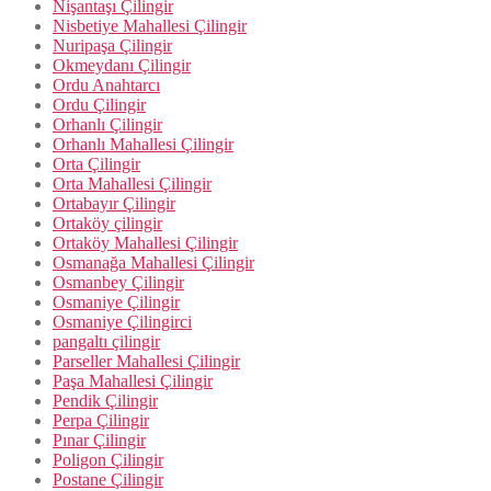
Nişantaşı Çilingir
Nisbetiye Mahallesi Çilingir
Nuripaşa Çilingir
Okmeydanı Çilingir
Ordu Anahtarcı
Ordu Çilingir
Orhanlı Çilingir
Orhanlı Mahallesi Çilingir
Orta Çilingir
Orta Mahallesi Çilingir
Ortabayır Çilingir
Ortaköy çilingir
Ortaköy Mahallesi Çilingir
Osmanağa Mahallesi Çilingir
Osmanbey Çilingir
Osmaniye Çilingir
Osmaniye Çilingirci
pangaltı çilingir
Parseller Mahallesi Çilingir
Paşa Mahallesi Çilingir
Pendik Çilingir
Perpa Çilingir
Pınar Çilingir
Poligon Çilingir
Postane Çilingir