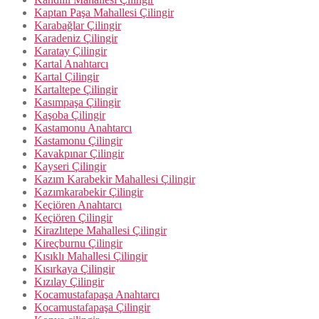
Kaptan Paşa Mahallesi Çilingir
Karabağlar Çilingir
Karadeniz Çilingir
Karatay Çilingir
Kartal Anahtarcı
Kartal Çilingir
Kartaltepe Çilingir
Kasımpaşa Çilingir
Kaşoba Çilingir
Kastamonu Anahtarcı
Kastamonu Çilingir
Kavakpınar Çilingir
Kayseri Çilingir
Kazım Karabekir Mahallesi Çilingir
Kazımkarabekir Çilingir
Keçiören Anahtarcı
Keçiören Çilingir
Kirazlıtepe Mahallesi Çilingir
Kireçburnu Çilingir
Kısıklı Mahallesi Çilingir
Kısırkaya Çilingir
Kızılay Çilingir
Kocamustafapaşa Anahtarcı
Kocamustafapaşa Çilingir