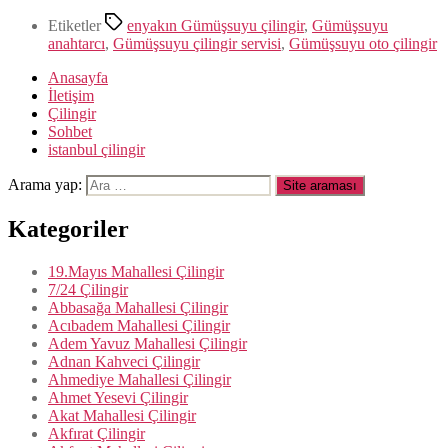
Etiketler
enyakın Gümüşsuyu çilingir
,
Gümüşsuyu
anahtarcı
,
Gümüşsuyu çilingir servisi
,
Gümüşsuyu oto çilingir
Anasayfa
İletişim
Çilingir
Sohbet
istanbul çilingir
Arama yap:
Kategoriler
19.Mayıs Mahallesi Çilingir
7/24 Çilingir
Abbasağa Mahallesi Çilingir
Acıbadem Mahallesi Çilingir
Adem Yavuz Mahallesi Çilingir
Adnan Kahveci Çilingir
Ahmediye Mahallesi Çilingir
Ahmet Yesevi Çilingir
Akat Mahallesi Çilingir
Akfırat Çilingir