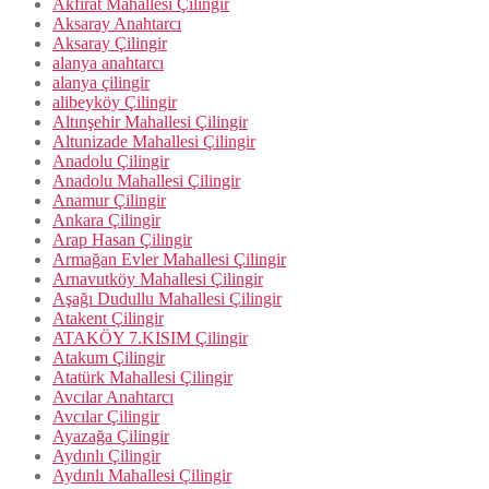
Akfırat Mahallesi Çilingir
Aksaray Anahtarcı
Aksaray Çilingir
alanya anahtarcı
alanya çilingir
alibeyköy Çilingir
Altınşehir Mahallesi Çilingir
Altunizade Mahallesi Çilingir
Anadolu Çilingir
Anadolu Mahallesi Çilingir
Anamur Çilingir
Ankara Çilingir
Arap Hasan Çilingir
Armağan Evler Mahallesi Çilingir
Arnavutköy Mahallesi Çilingir
Aşağı Dudullu Mahallesi Çilingir
Atakent Çilingir
ATAKÖY 7.KISIM Çilingir
Atakum Çilingir
Atatürk Mahallesi Çilingir
Avcılar Anahtarcı
Avcılar Çilingir
Ayazağa Çilingir
Aydınlı Çilingir
Aydınlı Mahallesi Çilingir