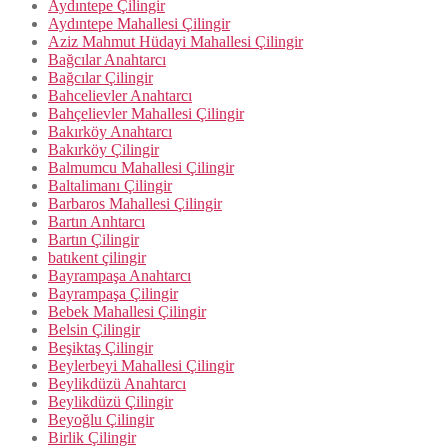
Aydıntepe Çilingir
Aydıntepe Mahallesi Çilingir
Aziz Mahmut Hüdayi Mahallesi Çilingir
Bağcılar Anahtarcı
Bağcılar Çilingir
Bahcelievler Anahtarcı
Bahçelievler Mahallesi Çilingir
Bakırköy Anahtarcı
Bakırköy Çilingir
Balmumcu Mahallesi Çilingir
Baltalimanı Çilingir
Barbaros Mahallesi Çilingir
Bartın Anhtarcı
Bartın Çilingir
batıkent çilingir
Bayrampaşa Anahtarcı
Bayrampaşa Çilingir
Bebek Mahallesi Çilingir
Belsin Çilingir
Beşiktaş Çilingir
Beylerbeyi Mahallesi Çilingir
Beylikdüzü Anahtarcı
Beylikdüzü Çilingir
Beyoğlu Çilingir
Birlik Çilingir