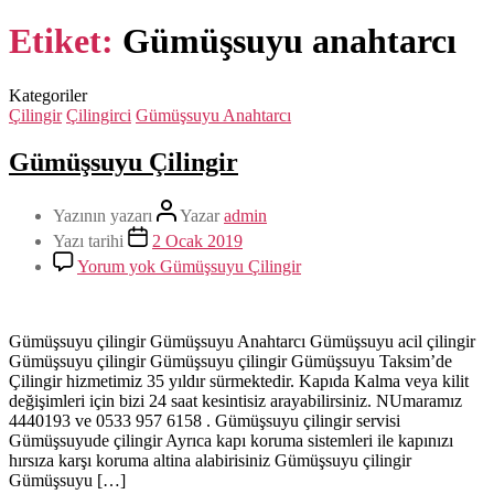
Etiket:
Gümüşsuyu anahtarcı
Kategoriler
Çilingir
Çilingirci
Gümüşsuyu Anahtarcı
Gümüşsuyu Çilingir
Yazının yazarı
Yazar
admin
Yazı tarihi
2 Ocak 2019
Yorum yok
Gümüşsuyu Çilingir
Gümüşsuyu çilingir Gümüşsuyu Anahtarcı Gümüşsuyu acil çilingir
Gümüşsuyu çilingir Gümüşsuyu çilingir Gümüşsuyu Taksim’de
Çilingir hizmetimiz 35 yıldır sürmektedir. Kapıda Kalma veya kilit
değişimleri için bizi 24 saat kesintisiz arayabilirsiniz. NUmaramız
4440193 ve 0533 957 6158 . Gümüşsuyu çilingir servisi
Gümüşsuyude çilingir Ayrıca kapı koruma sistemleri ile kapınızı
hırsıza karşı koruma altina alabirisiniz Gümüşsuyu çilingir
Gümüşsuyu […]