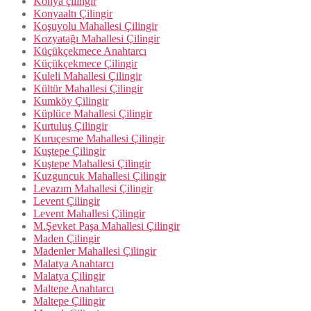
Konya çilingir
Konyaaltı Çilingir
Koşuyolu Mahallesi Çilingir
Kozyatağı Mahallesi Çilingir
Küçükçekmece Anahtarcı
Küçükçekmece Çilingir
Kuleli Mahallesi Çilingir
Kültür Mahallesi Çilingir
Kumköy Çilingir
Küplüce Mahallesi Çilingir
Kurtuluş Çilingir
Kuruçesme Mahallesi Çilingir
Kuştepe Çilingir
Kuştepe Mahallesi Çilingir
Kuzguncuk Mahallesi Çilingir
Levazım Mahallesi Çilingir
Levent Çilingir
Levent Mahallesi Çilingir
M.Şevket Paşa Mahallesi Çilingir
Maden Çilingir
Madenler Mahallesi Çilingir
Malatya Anahtarcı
Malatya Çilingir
Maltepe Anahtarcı
Maltepe Çilingir