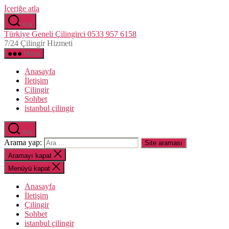
İçeriğe atla
Ara
Türkiye Geneli Çilingirci 0533 957 6158
7/24 Çilingir Hizmeti
Menü
Anasayfa
İletişim
Çilingir
Sohbet
istanbul çilingir
Ara
Arama yap:
Aramayı kapat
Menüyü kapat
Anasayfa
İletişim
Çilingir
Sohbet
istanbul çilingir