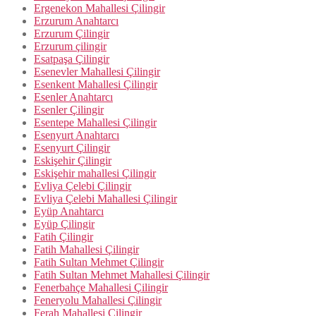
Ergenekon Mahallesi Çilingir
Erzurum Anahtarcı
Erzurum Çilingir
Erzurum çilingir
Esatpaşa Çilingir
Esenevler Mahallesi Çilingir
Esenkent Mahallesi Çilingir
Esenler Anahtarcı
Esenler Çilingir
Esentepe Mahallesi Çilingir
Esenyurt Anahtarcı
Esenyurt Çilingir
Eskişehir Çilingir
Eskişehir mahallesi Çilingir
Evliya Çelebi Çilingir
Evliya Çelebi Mahallesi Çilingir
Eyüp Anahtarcı
Eyüp Çilingir
Fatih Çilingir
Fatih Mahallesi Çilingir
Fatih Sultan Mehmet Çilingir
Fatih Sultan Mehmet Mahallesi Çilingir
Fenerbahçe Mahallesi Çilingir
Feneryolu Mahallesi Çilingir
Ferah Mahallesi Çilingir