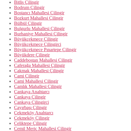
Bitlis Çilingir
Bodrum Çilingir
Bostancı Mahallesi Çilingir
Bozkurt Mahallesi Çilingir
Bülbül Çilingir
Bulgurlu Mahallesi Çilingir
Burhaniye Mahallesi Çilingir
Büyükçekmece Çilingir
Büyükçekmece Çilingirci
Büyükçekmece Pınartepe Çilingir
Büyükdere Çilingir
Caddebostan Mahallesi Çilingir
Caferağa Mahallesi Çilingir
Çakmak Mahallesi Çilingir
Cami Çilingir
Cami Mahallesi Çilingir
Çamlık Mahallesi Çilingir
Çankaya Anahtarcı
Çankaya Çilingir
Çankaya Çilingirci
Çayırbaşı Çilingir
Çekmeköy Anahtarcı
Çekmeköy Çilingir
Çeliktepe Çilingir
Cemil Meriç Mahallesi Çilingir