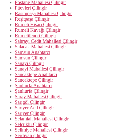
Postane Mahallesi Çilingir
Pttevleri Çilingir
Rasimpaşa Mahallesi Çilingir
Reşitpaşa Çilingir
Rumeli Hisarı Çilingir
Rumeli Kavağı Çilingir
Rumelifeneri Çilingir
Sahrayı Cedit Mahallesi Çilingir
Salacak Mahallesi Çilingir
Samsun Anahtarcı
Samsun Çilingir
Sanayi Çilingir
Sanayi Mahallesi Çilingir
Sancaktepe Anahtarcı
Sancaktepe Çilingir
Şanlıurfa Anahtarcı
Şanlıurfa Çilingir
Saray Mahallesi Çilingir
Sarıgöl Çilingir
Sarıyer Acil Çilingir
Sarıyer Çilingir
Selamiali Mahallesi Çilingir
Selçuklu Çilingir
Selimiye Mahallesi Çilingir
Serdivan çilingir