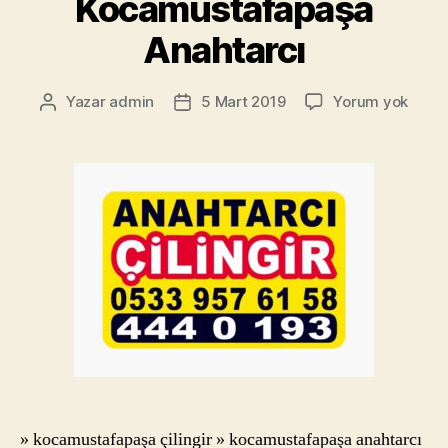
Kocamustafapaşa
Anahtarcı
Koca
Yazar
admin
5 Mart 2019
Yorum yok
Yazının
Yazı
Çiling
yazarı
tarihi
telef
4440
Koca
Anaht
» kocamustafapaşa çilingir » kocamustafapaşa anahtarcı