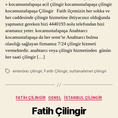
» kocamustafapaşa acil çilingir kocamustafapaşa çilingir
kocamustafapaşa Çilingir Fatih ilçemizin her sokka ve
her caddesinde çilingir hizmetine ihtiyacınız olduğunda
yapmanız gereken bizi 4440193 nolu telefondan bizi
aramanız yeter. kocamustafapaşa Anahtarcı
kocamustafapaşa da her semt’te Anahtarcı bulma
olasılığı sağlayan firmamız 7/24 çilingir hizmeti
vermektedir. anahtarcı veya çilingir hizmetinden günün
her saati çilingir […]
eminönü çilingir
,
Fatih Çilingir
,
sultanahmet çilingir
Etiketler
Kategoriler
FATIH ÇILINGIR
GENEL
İSTANBUL ÇILINGIR
Fatih Çilingir