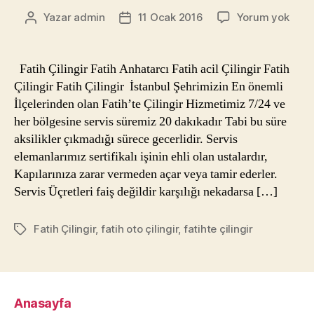
Fatih
Yazar
admin
11 Ocak 2016
Yorum yok
Yazının
Yazı
Çilin
yazarı
tarihi
Fatih Çilingir Fatih Anhatarcı Fatih acil Çilingir Fatih
Çilingir Fatih Çilingir İstanbul Şehrimizin En önemli
İlçelerinden olan Fatih’te Çilingir Hizmetimiz 7/24 ve
her bölgesine servis süremiz 20 dakıkadır Tabi bu süre
aksilikler çıkmadığı sürece gecerlidir. Servis
elemanlarımız sertifikalı işinin ehli olan ustalardır,
Kapılarınıza zarar vermeden açar veya tamir ederler.
Servis Üçretleri faiş değildir karşılığı nekadarsa […]
Fatih Çilingir
,
fatih oto çilingir
,
fatihte çilingir
Etiketler
Anasayfa