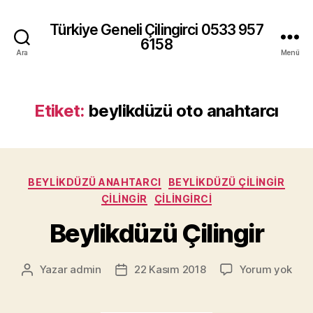
Türkiye Geneli Çilingirci 0533 957
6158
Ara
Menü
Etiket:
beylikdüzü oto anahtarcı
Kategoriler
BEYLIKDÜZÜ ANAHTARCI
BEYLIKDÜZÜ ÇILINGIR
ÇILINGIR
ÇILINGIRCI
Beylikdüzü Çilingir
Beyl
Yazar
admin
22 Kasım 2018
Yorum yok
Yazının
Yazı
Çilin
yazarı
tarihi