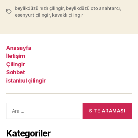
beylikdüzü hızlı çilingir
,
beylikdüzü oto anahtarcı
,
Etiketler
esenyurt çilingir
,
kavaklı çilingir
Anasayfa
İletişim
Çilingir
Sohbet
istanbul çilingir
Arama
yap:
Kategoriler