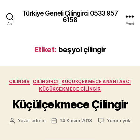
Türkiye Geneli Çilingirci 0533 957
6158
Ara
Menü
Etiket:
beşyol çilingir
Kategoriler
ÇILINGIR
ÇILINGIRCI
KÜÇÜKÇEKMECE ANAHTARCI
KÜÇÜKÇEKMECE ÇILINGIR
Küçülçekmece Çilingir
Küç
Yazar
admin
14 Kasım 2018
Yorum yok
Yazının
Yazı
Çilin
yazarı
tarihi