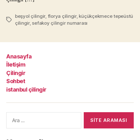
beşyol çilingir
,
florya çilingir
,
küçükçekmece tepeüstü
Etiketler
çilingir
,
sefakoy çilingir numarası
Anasayfa
İletişim
Çilingir
Sohbet
istanbul çilingir
Arama
yap: