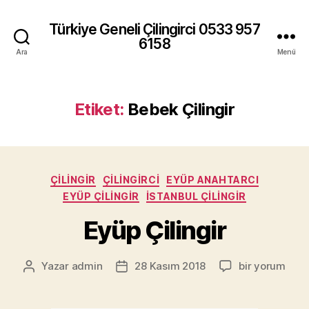
Türkiye Geneli Çilingirci 0533 957
6158
Ara
Menü
Etiket:
Bebek Çilingir
Kategoriler
ÇILINGIR
ÇILINGIRCI
EYÜP ANAHTARCI
EYÜP ÇILINGIR
İSTANBUL ÇILINGIR
Eyüp Çilingir
Eyüp
Yazar
admin
28 Kasım 2018
bir yorum
Yazının
Yazı
Çilingir
yazarı
tarihi
için