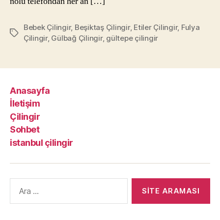
nolu telefondan her an […]
Bebek Çilingir
,
Beşiktaş Çilingir
,
Etiler Çilingir
,
Fulya
Etiketler
Çilingir
,
Gülbağ Çilingir
,
gültepe çilingir
Anasayfa
İletişim
Çilingir
Sohbet
istanbul çilingir
Arama
yap: