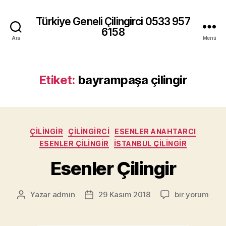
Türkiye Geneli Çilingirci 0533 957
6158
Ara
Menü
Etiket:
bayrampaşa çilingir
Kategoriler
ÇILINGIR
ÇILINGIRCI
ESENLER ANAHTARCI
ESENLER ÇILINGIR
İSTANBUL ÇILINGIR
Esenler Çilingir
Esenler
Yazar
admin
29 Kasım 2018
bir yorum
Yazının
Yazı
Çilingir
yazarı
tarihi
için