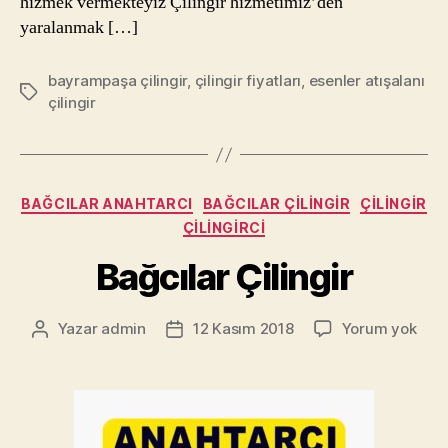
hizmek vermekteyiz Çilingir hizmetimiz’den
yaralanmak […]
bayrampaşa çilingir
,
çilingir fiyatları
,
esenler atışalanı
Etiketler
çilingir
Kategoriler
BAĞCILAR ANAHTARCI
BAĞCILAR ÇILINGIR
ÇILINGIR
ÇILINGIRCI
Bağcılar Çilingir
Bağc
Yazar
admin
12 Kasım 2018
Yorum yok
Yazının
Yazı
Çilin
yazarı
tarihi