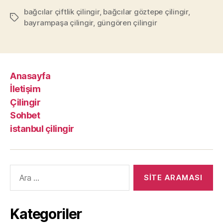
bağcılar çiftlik çilingir
,
bağcılar göztepe çilingir
,
Etiketler
bayrampaşa çilingir
,
güngören çilingir
Anasayfa
İletişim
Çilingir
Sohbet
istanbul çilingir
Arama
yap:
Kategoriler