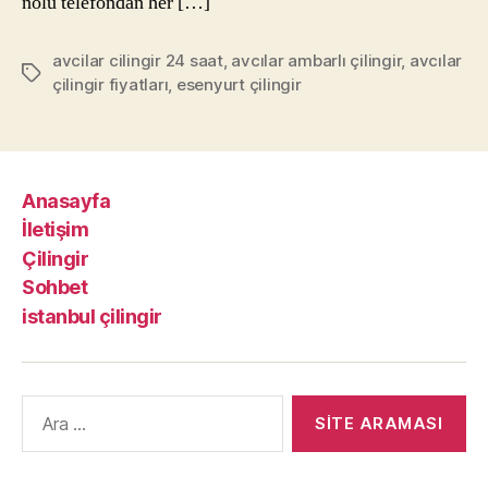
nolu telefondan her […]
avcilar cilingir 24 saat
,
avcılar ambarlı çilingir
,
avcılar
Etiketler
çilingir fiyatları
,
esenyurt çilingir
Anasayfa
İletişim
Çilingir
Sohbet
istanbul çilingir
Arama
yap: