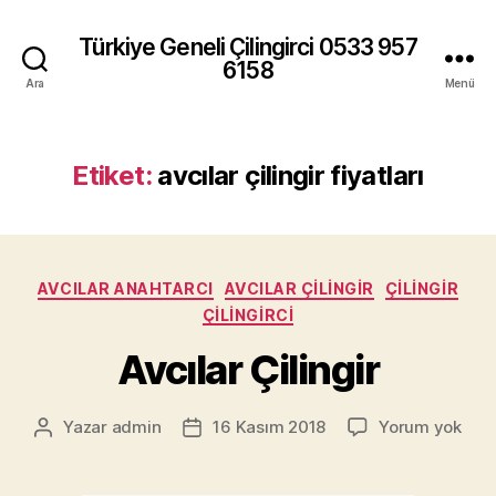
Türkiye Geneli Çilingirci 0533 957
6158
Ara
Menü
Etiket:
avcılar çilingir fiyatları
Kategoriler
AVCILAR ANAHTARCI
AVCILAR ÇILINGIR
ÇILINGIR
ÇILINGIRCI
Avcılar Çilingir
Avcı
Yazar
admin
16 Kasım 2018
Yorum yok
Yazının
Yazı
Çilin
yazarı
tarihi